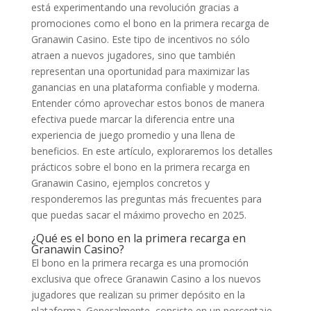
está experimentando una revolución gracias a
promociones como el bono en la primera recarga de
Granawin Casino. Este tipo de incentivos no sólo
atraen a nuevos jugadores, sino que también
representan una oportunidad para maximizar las
ganancias en una plataforma confiable y moderna.
Entender cómo aprovechar estos bonos de manera
efectiva puede marcar la diferencia entre una
experiencia de juego promedio y una llena de
beneficios. En este artículo, exploraremos los detalles
prácticos sobre el bono en la primera recarga en
Granawin Casino, ejemplos concretos y
responderemos las preguntas más frecuentes para
que puedas sacar el máximo provecho en 2025.
¿Qué es el bono en la primera recarga en
Granawin Casino?
El bono en la primera recarga es una promoción
exclusiva que ofrece Granawin Casino a los nuevos
jugadores que realizan su primer depósito en la
plataforma. Generalmente, consiste en un porcentaje