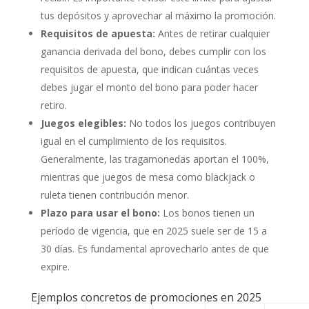
tus depósitos y aprovechar al máximo la promoción.
Requisitos de apuesta:
Antes de retirar cualquier
ganancia derivada del bono, debes cumplir con los
requisitos de apuesta, que indican cuántas veces
debes jugar el monto del bono para poder hacer
retiro.
Juegos elegibles:
No todos los juegos contribuyen
igual en el cumplimiento de los requisitos.
Generalmente, las tragamonedas aportan el 100%,
mientras que juegos de mesa como blackjack o
ruleta tienen contribución menor.
Plazo para usar el bono:
Los bonos tienen un
período de vigencia, que en 2025 suele ser de 15 a
30 días. Es fundamental aprovecharlo antes de que
expire.
Ejemplos concretos de promociones en 2025