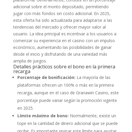
adicional sobre el monto depositado, permitiendo
jugar con más fondos sin costo adicional. En 2025,
esta oferta ha sido actualizada para adaptarse a las
tendencias del mercado y ofrecer mayor valor al
usuario. La idea principal es incentivar a los usuarios a
comenzar su experiencia en el casino con un impulso
económico, aumentando las posibilidades de ganar
desde el inicio y disfrutando de una variedad más
amplia de juegos.
Detalles prácticos sobre el bono en la primera
recarga
Porcentaje de bonificación:
La mayoría de las
plataformas ofrecen un 100% o más en la primera
recarga, aunque en el caso de Granawin Casino, este
porcentaje puede variar según la promoción vigente
en 2025.
Límite máximo de bono:
Normalmente, existe un
tope en la cantidad de dinero adicional que se puede
recibir. Es importante revisar este límite para ajustar