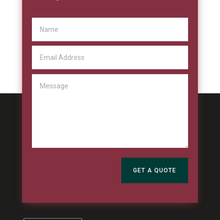
GET A QUOTE