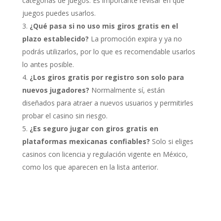
categorías de juegos. Es importante revisar en qué
juegos puedes usarlos.
¿Qué pasa si no uso mis giros gratis en el
plazo establecido?
La promoción expira y ya no
podrás utilizarlos, por lo que es recomendable usarlos
lo antes posible.
¿Los giros gratis por registro son solo para
nuevos jugadores?
Normalmente sí, están
diseñados para atraer a nuevos usuarios y permitirles
probar el casino sin riesgo.
¿Es seguro jugar con giros gratis en
plataformas mexicanas confiables?
Solo si eliges
casinos con licencia y regulación vigente en México,
como los que aparecen en la lista anterior.