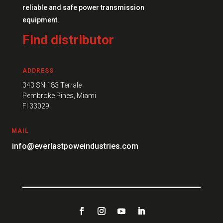
reliable and safe power transmission
equipment.
Find distributor
ADDRESS
343 SN 183 Terrale
Pembroke Pines, Miami
FI 33029
MAIL
info@everlastpoweindustries.com