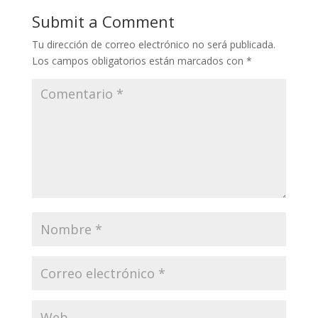
Submit a Comment
Tu dirección de correo electrónico no será publicada.
Los campos obligatorios están marcados con
*