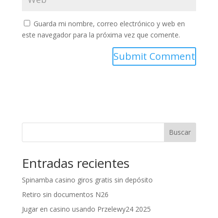
Guarda mi nombre, correo electrónico y web en
este navegador para la próxima vez que comente.
Buscar
Entradas recientes
Spinamba casino giros gratis sin depósito
Retiro sin documentos N26
Jugar en casino usando Przelewy24 2025