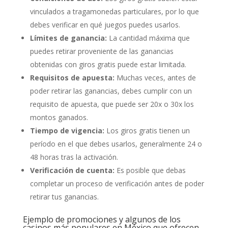
vinculados a tragamonedas particulares, por lo que
debes verificar en qué juegos puedes usarlos.
Límites de ganancia:
La cantidad máxima que
puedes retirar proveniente de las ganancias
obtenidas con giros gratis puede estar limitada.
Requisitos de apuesta:
Muchas veces, antes de
poder retirar las ganancias, debes cumplir con un
requisito de apuesta, que puede ser 20x o 30x los
montos ganados.
Tiempo de vigencia:
Los giros gratis tienen un
período en el que debes usarlos, generalmente 24 o
48 horas tras la activación.
Verificación de cuenta:
Es posible que debas
completar un proceso de verificación antes de poder
retirar tus ganancias.
Ejemplo de promociones y algunos de los
casinos más populares en México que ofrecen