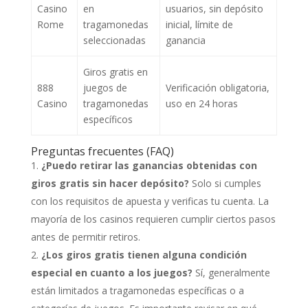
Casino
en
usuarios, sin depósito
Rome
tragamonedas
inicial, límite de
seleccionadas
ganancia
Giros gratis en
888
juegos de
Verificación obligatoria,
Casino
tragamonedas
uso en 24 horas
específicos
Preguntas frecuentes (FAQ)
¿Puedo retirar las ganancias obtenidas con
giros gratis sin hacer depósito?
Solo si cumples
con los requisitos de apuesta y verificas tu cuenta. La
mayoría de los casinos requieren cumplir ciertos pasos
antes de permitir retiros.
¿Los giros gratis tienen alguna condición
especial en cuanto a los juegos?
Sí, generalmente
están limitados a tragamonedas específicas o a