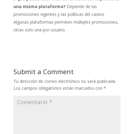
una misma plataforma?
Depende de las
promociones vigentes y las políticas del casino.
Algunas plataformas permiten múltiples promociones,
otras solo una por usuario.
Submit a Comment
Tu dirección de correo electrónico no será publicada.
Los campos obligatorios están marcados con
*