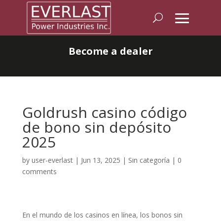
Become a dealer
Goldrush casino código
de bono sin depósito
2025
by
user-everlast
|
Jun 13, 2025
|
Sin categoría
|
0
comments
En el mundo de los casinos en línea, los bonos sin