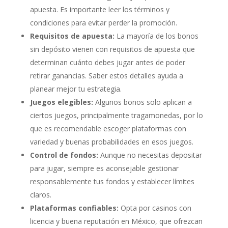
apuesta. Es importante leer los términos y
condiciones para evitar perder la promoción.
Requisitos de apuesta:
La mayoría de los bonos
sin depósito vienen con requisitos de apuesta que
determinan cuánto debes jugar antes de poder
retirar ganancias. Saber estos detalles ayuda a
planear mejor tu estrategia.
Juegos elegibles:
Algunos bonos solo aplican a
ciertos juegos, principalmente tragamonedas, por lo
que es recomendable escoger plataformas con
variedad y buenas probabilidades en esos juegos.
Control de fondos:
Aunque no necesitas depositar
para jugar, siempre es aconsejable gestionar
responsablemente tus fondos y establecer límites
claros.
Plataformas confiables:
Opta por casinos con
licencia y buena reputación en México, que ofrezcan