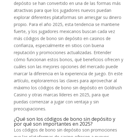
depósito se han convertido en una de las formas más
atractivas para que los jugadores nuevos puedan
explorar diferentes plataformas sin arriesgar su dinero
propio. Para el año 2025, esta tendencia se mantiene
fuerte, y los jugadores mexicanos buscan cada vez
más códigos de bono sin depósito en casinos de
confianza, especialmente en sitios con buena
reputación y promociones actualizadas. Entender
cómo funcionan estos bonos, qué beneficios ofrecen y
cuáles son las mejores opciones del mercado puede
marcar la diferencia en la experiencia de juego. En este
artículo, exploraremos las claves para aprovechar al
máximo los códigos de bono sin depósito en Goldrush
Casino y otras marcas líderes en 2025, para que
puedas comenzar a jugar con ventaja y sin
preocupaciones.
¿Qué son los códigos de bono sin depósito y
por qué son importantes en 2025?
Los códigos de bono sin depósito son promociones
que las plataformas de casino ofrecen a nuevos