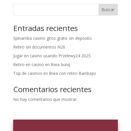
Buscar
Entradas recientes
Spinamba casino giros gratis sin depósito
Retiro sin documentos N26
Jugar en casino usando Przelewy24 2025
Retiro en casino en línea bunq
Top de casinos en línea con retiro BanBajio
Comentarios recientes
No hay comentarios que mostrar.