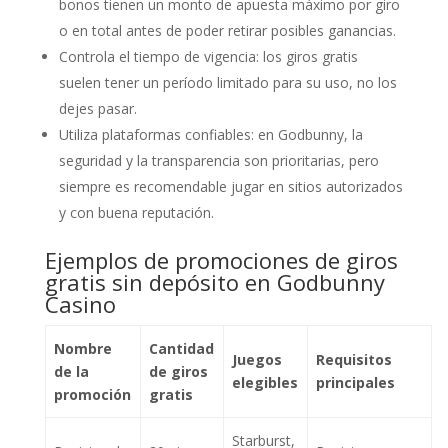
bonos tienen un monto de apuesta máximo por giro
o en total antes de poder retirar posibles ganancias.
Controla el tiempo de vigencia: los giros gratis
suelen tener un período limitado para su uso, no los
dejes pasar.
Utiliza plataformas confiables: en Godbunny, la
seguridad y la transparencia son prioritarias, pero
siempre es recomendable jugar en sitios autorizados
y con buena reputación.
Ejemplos de promociones de giros
gratis sin depósito en Godbunny
Casino
Nombre
Cantidad
Juegos
Requisitos
de la
de giros
elegibles
principales
promoción
gratis
Starburst,