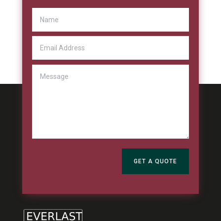
GET A QUOTE