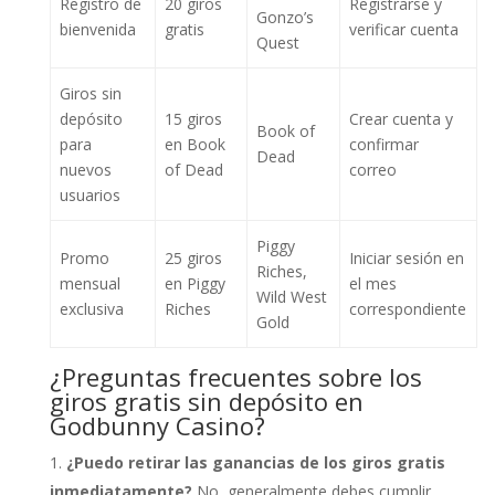
Registro de
20 giros
Registrarse y
Gonzo’s
bienvenida
gratis
verificar cuenta
Quest
Giros sin
depósito
15 giros
Crear cuenta y
Book of
para
en Book
confirmar
Dead
nuevos
of Dead
correo
usuarios
Piggy
Promo
25 giros
Iniciar sesión en
Riches,
mensual
en Piggy
el mes
Wild West
exclusiva
Riches
correspondiente
Gold
¿Preguntas frecuentes sobre los
giros gratis sin depósito en
Godbunny Casino?
¿Puedo retirar las ganancias de los giros gratis
inmediatamente?
No, generalmente debes cumplir