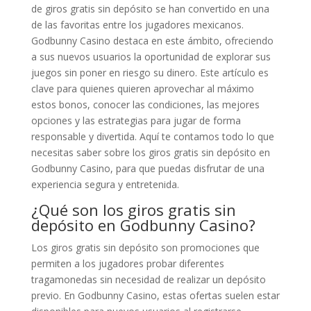
de giros gratis sin depósito se han convertido en una
de las favoritas entre los jugadores mexicanos.
Godbunny Casino destaca en este ámbito, ofreciendo
a sus nuevos usuarios la oportunidad de explorar sus
juegos sin poner en riesgo su dinero. Este artículo es
clave para quienes quieren aprovechar al máximo
estos bonos, conocer las condiciones, las mejores
opciones y las estrategias para jugar de forma
responsable y divertida. Aquí te contamos todo lo que
necesitas saber sobre los giros gratis sin depósito en
Godbunny Casino, para que puedas disfrutar de una
experiencia segura y entretenida.
¿Qué son los giros gratis sin
depósito en Godbunny Casino?
Los giros gratis sin depósito son promociones que
permiten a los jugadores probar diferentes
tragamonedas sin necesidad de realizar un depósito
previo. En Godbunny Casino, estas ofertas suelen estar