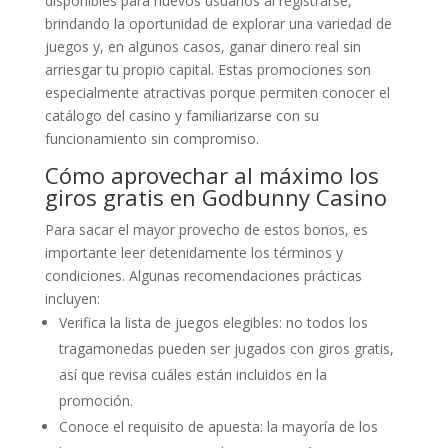
disponibles para nuevos usuarios al registrarse,
brindando la oportunidad de explorar una variedad de
juegos y, en algunos casos, ganar dinero real sin
arriesgar tu propio capital. Estas promociones son
especialmente atractivas porque permiten conocer el
catálogo del casino y familiarizarse con su
funcionamiento sin compromiso.
Cómo aprovechar al máximo los
giros gratis en Godbunny Casino
Para sacar el mayor provecho de estos bonos, es
importante leer detenidamente los términos y
condiciones. Algunas recomendaciones prácticas
incluyen:
Verifica la lista de juegos elegibles: no todos los
tragamonedas pueden ser jugados con giros gratis,
así que revisa cuáles están incluidos en la
promoción.
Conoce el requisito de apuesta: la mayoría de los