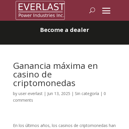
Become a dealer
Ganancia máxima en
casino de
criptomonedas
by
user-everlast
|
Jun 13, 2025
|
Sin categoría
|
0
comments
En los últimos años, los casinos de criptomonedas han