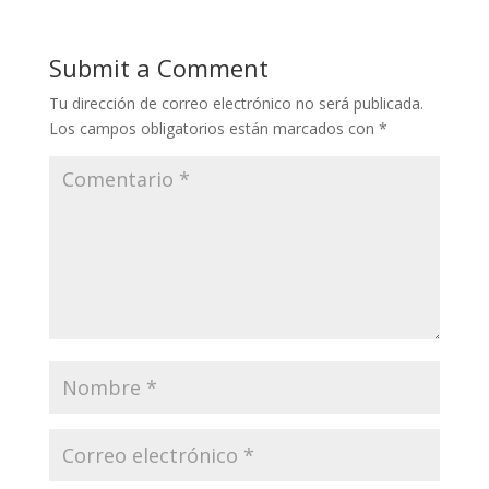
Submit a Comment
Tu dirección de correo electrónico no será publicada.
Los campos obligatorios están marcados con
*