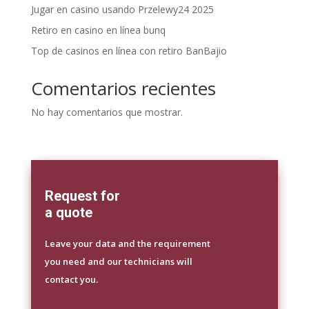
Jugar en casino usando Przelewy24 2025
Retiro en casino en línea bunq
Top de casinos en línea con retiro BanBajio
Comentarios recientes
No hay comentarios que mostrar.
Request for
a quote
Leave your data and the requirement
you need and our technicians will
contact you.