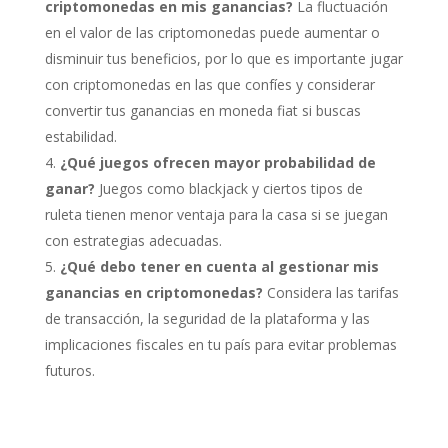
criptomonedas en mis ganancias?
La fluctuación
en el valor de las criptomonedas puede aumentar o
disminuir tus beneficios, por lo que es importante jugar
con criptomonedas en las que confíes y considerar
convertir tus ganancias en moneda fiat si buscas
estabilidad.
¿Qué juegos ofrecen mayor probabilidad de
ganar?
Juegos como blackjack y ciertos tipos de
ruleta tienen menor ventaja para la casa si se juegan
con estrategias adecuadas.
¿Qué debo tener en cuenta al gestionar mis
ganancias en criptomonedas?
Considera las tarifas
de transacción, la seguridad de la plataforma y las
implicaciones fiscales en tu país para evitar problemas
futuros.