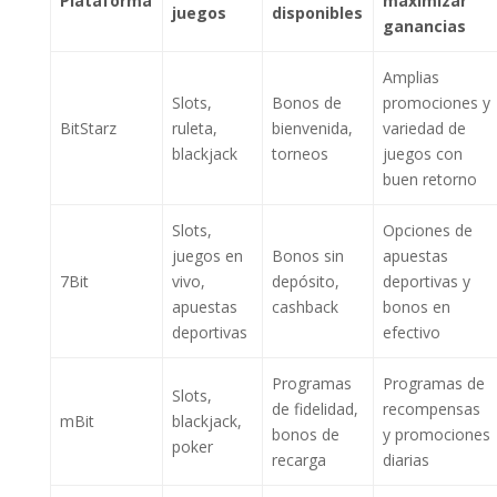
Plataforma
maximizar
juegos
disponibles
ganancias
Amplias
Slots,
Bonos de
promociones y
BitStarz
ruleta,
bienvenida,
variedad de
blackjack
torneos
juegos con
buen retorno
Slots,
Opciones de
juegos en
Bonos sin
apuestas
7Bit
vivo,
depósito,
deportivas y
apuestas
cashback
bonos en
deportivas
efectivo
Programas
Programas de
Slots,
de fidelidad,
recompensas
mBit
blackjack,
bonos de
y promociones
poker
recarga
diarias