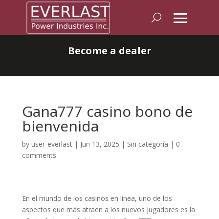
Become a dealer
Gana777 casino bono de
bienvenida
by
user-everlast
|
Jun 13, 2025
|
Sin categoría
|
0
comments
En el mundo de los casinos en línea, uno de los
aspectos que más atraen a los nuevos jugadores es la