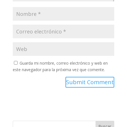
Guarda mi nombre, correo electrónico y web en
este navegador para la próxima vez que comente.
Buscar