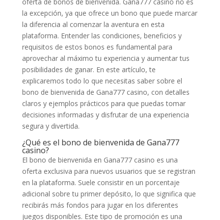
oferta de bonos de bienvenida. Gana777 casino no es
la excepción, ya que ofrece un bono que puede marcar
la diferencia al comenzar la aventura en esta
plataforma. Entender las condiciones, beneficios y
requisitos de estos bonos es fundamental para
aprovechar al máximo tu experiencia y aumentar tus
posibilidades de ganar. En este artículo, te
explicaremos todo lo que necesitas saber sobre el
bono de bienvenida de Gana777 casino, con detalles
claros y ejemplos prácticos para que puedas tomar
decisiones informadas y disfrutar de una experiencia
segura y divertida.
¿Qué es el bono de bienvenida de Gana777
casino?
El bono de bienvenida en Gana777 casino es una
oferta exclusiva para nuevos usuarios que se registran
en la plataforma. Suele consistir en un porcentaje
adicional sobre tu primer depósito, lo que significa que
recibirás más fondos para jugar en los diferentes
juegos disponibles. Este tipo de promoción es una