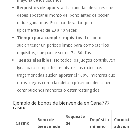
mayoría de los usuarios.
Requisitos de apuesta:
La cantidad de veces que
debes apostar el monto del bono antes de poder
retirar ganancias. Esto puede variar, pero
típicamente es de 20 a 40 veces.
Tiempo para cumplir requisitos:
Los bonos
suelen tener un período límite para completar los
requisitos, que puede ser de 7 a 30 días.
Juegos elegibles:
No todos los juegos contribuyen
igual para cumplir los requisitos; las máquinas
tragamonedas suelen aportar el 100%, mientras que
otros juegos como la ruleta o póker pueden tener
contribuciones menores o estar restringidos.
Ejemplo de bonos de bienvenida en Gana777
casino
Requisito
Bono de
Depósito
Condic
Casino
de
bienvenida
mínimo
adicio