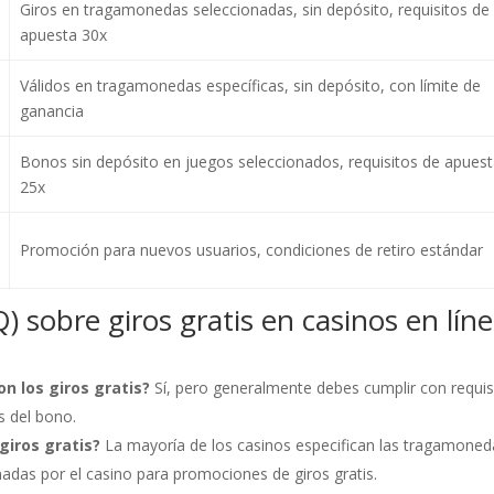
Giros en tragamonedas seleccionadas, sin depósito, requisitos de
apuesta 30x
Válidos en tragamonedas específicas, sin depósito, con límite de
ganancia
Bonos sin depósito en juegos seleccionados, requisitos de apuest
25x
Promoción para nuevos usuarios, condiciones de retiro estándar
 sobre giros gratis en casinos en lín
n los giros gratis?
Sí, pero generalmente debes cumplir con requis
s del bono.
iros gratis?
La mayoría de los casinos especifican las tragamoned
adas por el casino para promociones de giros gratis.