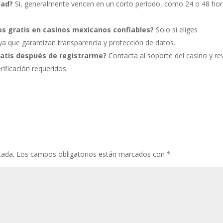
dad?
Sí, generalmente vencen en un corto período, como 24 o 48 ho
os gratis en casinos mexicanos confiables?
Solo si eliges
a que garantizan transparencia y protección de datos.
ratis después de registrarme?
Contacta al soporte del casino y re
rificación requeridos.
cada.
Los campos obligatorios están marcados con
*