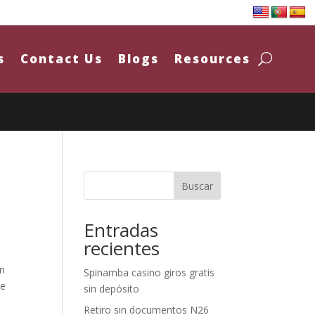
s
Contact Us
Blogs
Resources
Buscar
Entradas
recientes
on
Spinamba casino giros gratis
te
sin depósito
Retiro sin documentos N26