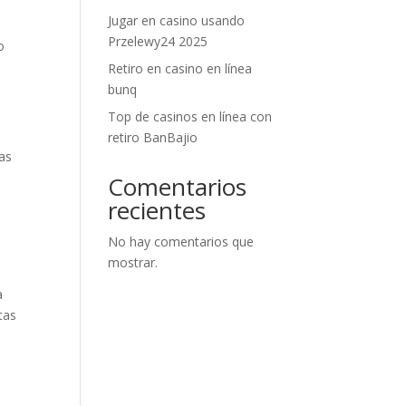
Jugar en casino usando
Przelewy24 2025
o
Retiro en casino en línea
bunq
Top de casinos en línea con
retiro BanBajio
as
Comentarios
recientes
No hay comentarios que
mostrar.
a
tas