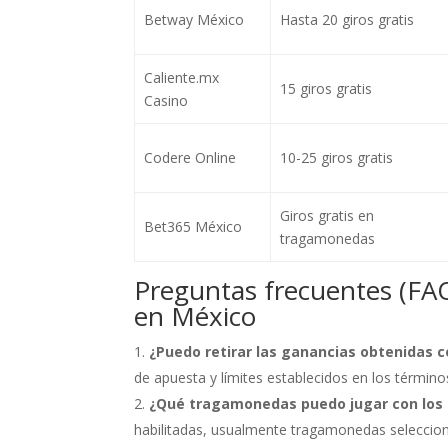
Betway México
Hasta 20 giros gratis
Caliente.mx
15 giros gratis
Casino
Codere Online
10-25 giros gratis
Giros gratis en
Bet365 México
tragamonedas
Preguntas frecuentes (FAQ)
en México
¿Puedo retirar las ganancias obtenidas co
de apuesta y límites establecidos en los término
¿Qué tragamonedas puedo jugar con los g
habilitadas, usualmente tragamonedas seleccion