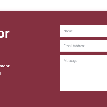
or
ement
l