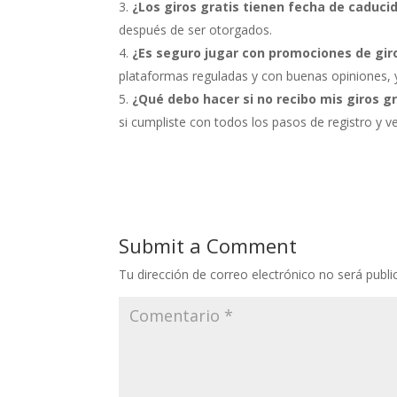
¿Los giros gratis tienen fecha de caduci
después de ser otorgados.
¿Es seguro jugar con promociones de gir
plataformas reguladas y con buenas opiniones, y
¿Qué debo hacer si no recibo mis giros g
si cumpliste con todos los pasos de registro y ve
Submit a Comment
Tu dirección de correo electrónico no será publi