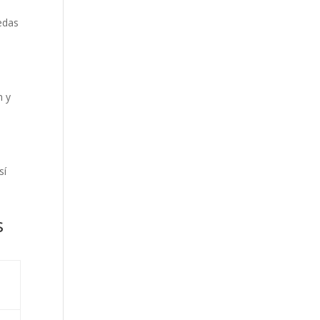
nedas
n y
sí
s