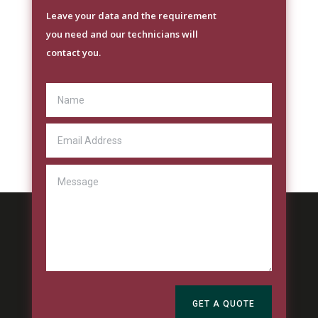
Leave your data and the requirement
you need and our technicians will
contact you.
GET A QUOTE