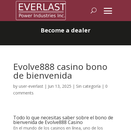
Become a dealer
Evolve888 casino bono
de bienvenida
by
user-everlast
|
Jun 13, 2025
|
Sin categoría
|
0
comments
Todo lo que necesitas saber sobre el bono de
bienvenida de Evolve888 Casino
En el mundo de los casinos en línea, uno de los