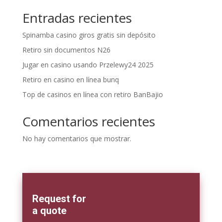
Entradas recientes
Spinamba casino giros gratis sin depósito
Retiro sin documentos N26
Jugar en casino usando Przelewy24 2025
Retiro en casino en línea bunq
Top de casinos en línea con retiro BanBajio
Comentarios recientes
No hay comentarios que mostrar.
Request for
a quote