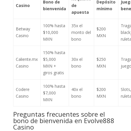
Bono de
Depósito
Jueg
Casino
de
bienvenida
mínimo
bene
apuesta
100% hasta
35x el
Trag
Betway
$200
$10,000
monto del
black
Casino
MXN
MXN
bono
rulet
150% hasta
Caliente.mx
$5,000
30x el
$250
Trag
Casino
MXN +
bono
MXN
juego
giros gratis
100% hasta
Codere
40x el
$200
Slots
$7,000
Casino
bono
MXN
rulet
MXN
Preguntas frecuentes sobre el
bono de bienvenida en Evolve888
Casino