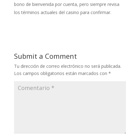
bono de bienvenida por cuenta, pero siempre revisa
los términos actuales del casino para confirmar.
Submit a Comment
Tu dirección de correo electrónico no será publicada.
Los campos obligatorios están marcados con
*