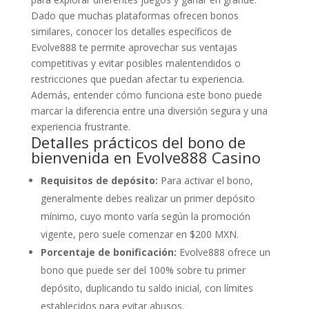
Dado que muchas plataformas ofrecen bonos
similares, conocer los detalles específicos de
Evolve888 te permite aprovechar sus ventajas
competitivas y evitar posibles malentendidos o
restricciones que puedan afectar tu experiencia.
Además, entender cómo funciona este bono puede
marcar la diferencia entre una diversión segura y una
experiencia frustrante.
Detalles prácticos del bono de
bienvenida en Evolve888 Casino
Requisitos de depósito:
Para activar el bono,
generalmente debes realizar un primer depósito
mínimo, cuyo monto varía según la promoción
vigente, pero suele comenzar en $200 MXN.
Porcentaje de bonificación:
Evolve888 ofrece un
bono que puede ser del 100% sobre tu primer
depósito, duplicando tu saldo inicial, con límites
establecidos para evitar abusos.