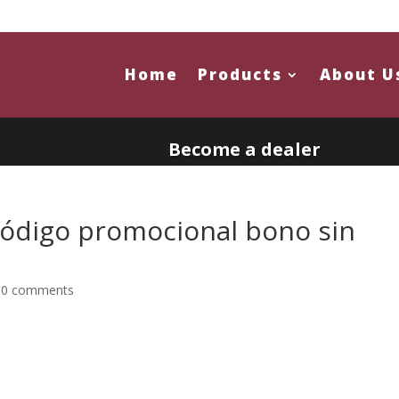
Home
Products
About U
Become a dealer
ódigo promocional bono sin
|
0 comments