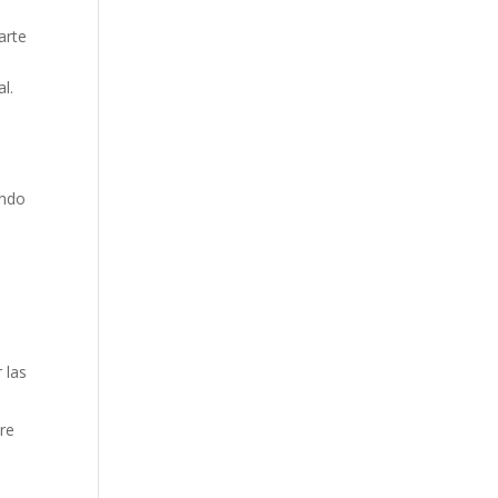
arte
l.
ando
 las
re