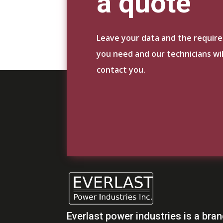
a quote
Leave your data and the requir
you need and our technicians wil
contact you.
Everlast power industries is a bran