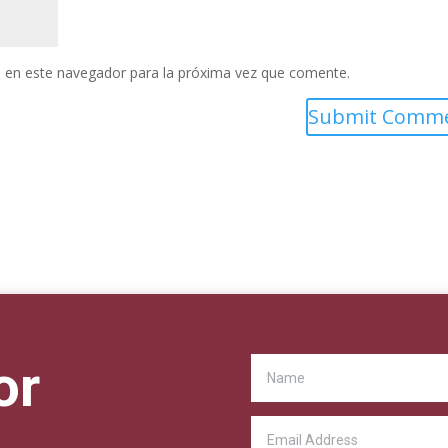
 en este navegador para la próxima vez que comente.
or