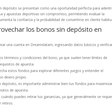
in depósito se presentan como una oportunidad perfecta para adentr
a y apuestas deportivas sin compromiso, permitiendo evaluar la
umenta la confianza y la probabilidad de convertirse en cliente habitua
rovechar los bonos sin depósito en
rear una cuenta en Dreamslatam, ingresando datos básicos y verific
os términos y condiciones del bono, ya que suelen tener límites de
requisitos de apuesta.
cha estos fondos para explorar diferentes juegos y entender el
on dinero propio.
 depósito, es importante administrar bien tus fondos para maximizar
isitos de apuesta.
cuándo puedes retirar tus ganancias, ya que generalmente se requie
 retiros.