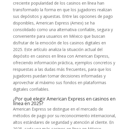
creciente popularidad de los casinos en línea han
transformado la forma en que los jugadores realizan
sus depósitos y apuestas. Entre las opciones de pago
disponibles, American Express (Amex) se ha
consolidado como una alternativa confiable, segura y
conveniente para usuarios en México que buscan
disfrutar de la emoción de los casinos digitales en
2025. Este artículo analiza la situación actual del
depósito en casinos en línea con American Express,
ofreciendo información práctica, ejemplos concretos y
respuestas a las dudas más frecuentes, para que los
jugadores puedan tomar decisiones informadas y
aprovechar al máximo sus fondos en plataformas
digitales confiables.
¿Por qué elegir American Express en casinos en
línea en 2025?
American Express se distingue en el mercado de
métodos de pago por su reconocimiento internacional,
altos estándares de seguridad y atención al cliente. En
2025, cada vez más casinos en línea en México