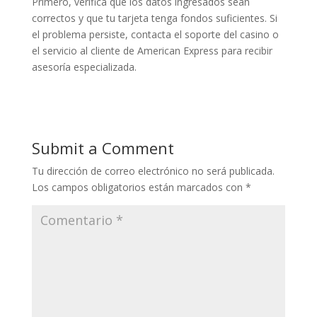
Primero, verifica que los datos ingresados sean
correctos y que tu tarjeta tenga fondos suficientes. Si
el problema persiste, contacta el soporte del casino o
el servicio al cliente de American Express para recibir
asesoría especializada.
Submit a Comment
Tu dirección de correo electrónico no será publicada.
Los campos obligatorios están marcados con
*