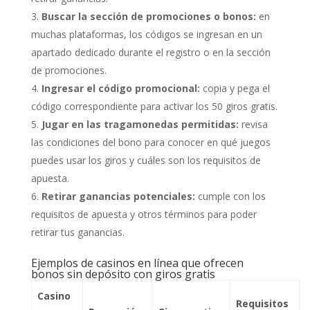
Buscar la sección de promociones o bonos:
en
muchas plataformas, los códigos se ingresan en un
apartado dedicado durante el registro o en la sección
de promociones.
Ingresar el código promocional:
copia y pega el
código correspondiente para activar los 50 giros gratis.
Jugar en las tragamonedas permitidas:
revisa
las condiciones del bono para conocer en qué juegos
puedes usar los giros y cuáles son los requisitos de
apuesta.
Retirar ganancias potenciales:
cumple con los
requisitos de apuesta y otros términos para poder
retirar tus ganancias.
Ejemplos de casinos en línea que ofrecen
bonos sin depósito con giros gratis
Casino
Requisitos