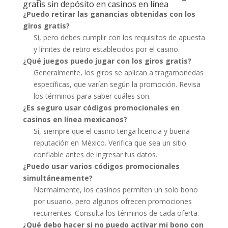
gratis sin depósito en casinos en línea
¿Puedo retirar las ganancias obtenidas con los
giros gratis?
Sí, pero debes cumplir con los requisitos de apuesta
y límites de retiro establecidos por el casino.
¿Qué juegos puedo jugar con los giros gratis?
Generalmente, los giros se aplican a tragamonedas
específicas, que varían según la promoción. Revisa
los términos para saber cuáles son.
¿Es seguro usar códigos promocionales en
casinos en línea mexicanos?
Sí, siempre que el casino tenga licencia y buena
reputación en México. Verifica que sea un sitio
confiable antes de ingresar tus datos.
¿Puedo usar varios códigos promocionales
simultáneamente?
Normalmente, los casinos permiten un solo bono
por usuario, pero algunos ofrecen promociones
recurrentes. Consulta los términos de cada oferta.
¿Qué debo hacer si no puedo activar mi bono con