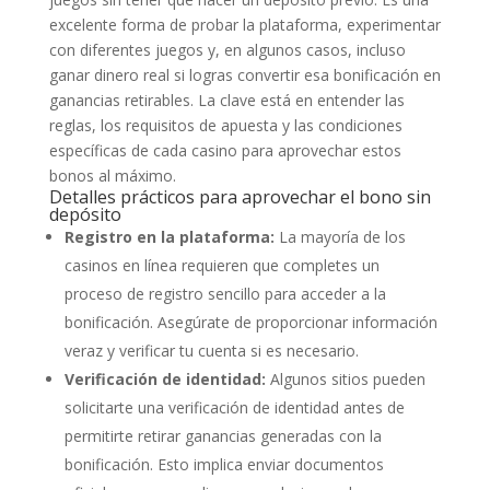
excelente forma de probar la plataforma, experimentar
con diferentes juegos y, en algunos casos, incluso
ganar dinero real si logras convertir esa bonificación en
ganancias retirables. La clave está en entender las
reglas, los requisitos de apuesta y las condiciones
específicas de cada casino para aprovechar estos
bonos al máximo.
Detalles prácticos para aprovechar el bono sin
depósito
Registro en la plataforma:
La mayoría de los
casinos en línea requieren que completes un
proceso de registro sencillo para acceder a la
bonificación. Asegúrate de proporcionar información
veraz y verificar tu cuenta si es necesario.
Verificación de identidad:
Algunos sitios pueden
solicitarte una verificación de identidad antes de
permitirte retirar ganancias generadas con la
bonificación. Esto implica enviar documentos