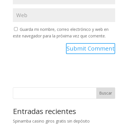
Guarda mi nombre, correo electrónico y web en
este navegador para la próxima vez que comente.
Buscar
Entradas recientes
Spinamba casino giros gratis sin depósito