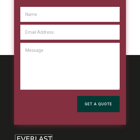
GET A QUOTE