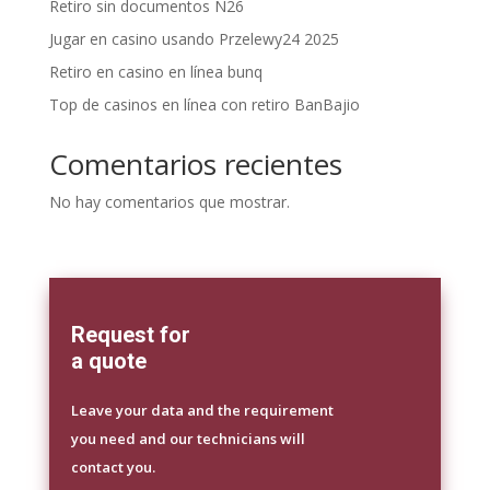
Retiro sin documentos N26
Jugar en casino usando Przelewy24 2025
Retiro en casino en línea bunq
Top de casinos en línea con retiro BanBajio
Comentarios recientes
No hay comentarios que mostrar.
Request for
a quote
Leave your data and the requirement
you need and our technicians will
contact you.