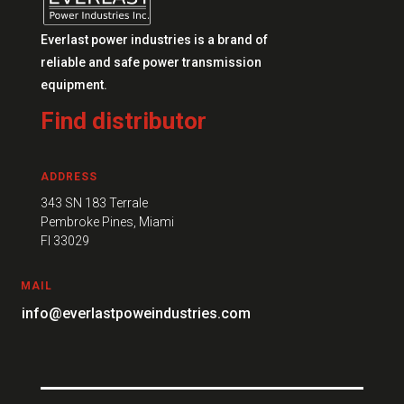
Everlast power industries is a brand of
reliable and safe power transmission
equipment.
Find distributor
ADDRESS
343 SN 183 Terrale
Pembroke Pines, Miami
FI 33029
MAIL
info@everlastpoweindustries.com