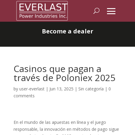
Become a dealer
Casinos que pagan a
través de Poloniex 2025
by
user-everlast
|
Jun 13, 2025
|
Sin categoría
|
0
comments
En el mundo de las apuestas en línea y el juego
responsable, la innovación en métodos de pago sigue