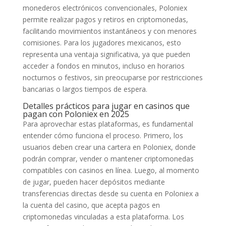
monederos electrónicos convencionales, Poloniex
permite realizar pagos y retiros en criptomonedas,
facilitando movimientos instantáneos y con menores
comisiones. Para los jugadores mexicanos, esto
representa una ventaja significativa, ya que pueden
acceder a fondos en minutos, incluso en horarios
nocturnos o festivos, sin preocuparse por restricciones
bancarias o largos tiempos de espera.
Detalles prácticos para jugar en casinos que
pagan con Poloniex en 2025
Para aprovechar estas plataformas, es fundamental
entender cómo funciona el proceso. Primero, los
usuarios deben crear una cartera en Poloniex, donde
podrán comprar, vender o mantener criptomonedas
compatibles con casinos en línea. Luego, al momento
de jugar, pueden hacer depósitos mediante
transferencias directas desde su cuenta en Poloniex a
la cuenta del casino, que acepta pagos en
criptomonedas vinculadas a esta plataforma. Los