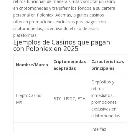
retiros funcionan de manera similar: solicitar un retiro
en criptomonedas y transferir los fondos a su cartera
personal en Poloniex. Además, algunos casinos
ofrecen promociones exclusivas para pagos con
criptomonedas, incentivando el uso de estas
plataformas.
Ejemplos de Casinos que pagan
con Poloniex en 2025
Criptomonedas
Características
Nombre/Marca
aceptadas
principales
Depósitos y
retiros
CryptoCasino
inmediatos,
BTC, USDT, ETH
MX
promociones
exclusivas en
criptomonedas
Interfaz