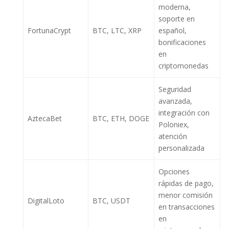
moderna,
soporte en
FortunaCrypt
BTC, LTC, XRP
español,
bonificaciones
en
criptomonedas
Seguridad
avanzada,
integración con
AztecaBet
BTC, ETH, DOGE
Poloniex,
atención
personalizada
Opciones
rápidas de pago,
menor comisión
DigitalLoto
BTC, USDT
en transacciones
en