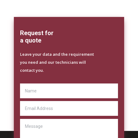
Request for
a quote
Leave your data and the requirement
you need and our technicians will
contact you.