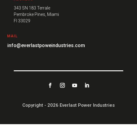
343 SN 183 Terrale
Pembroke Pines, Miami
FI 33029
MAIL
info@everlastpoweindustries.com
Copyright - 2026 Everlast Power Industries