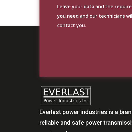
Leave your data and the requir
you need and our technicians wil
contact you.
Everlast power industries is a bran
reliable and safe power transmiss