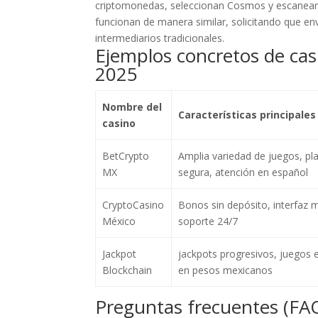
criptomonedas, seleccionan Cosmos y escanean e
funcionan de manera similar, solicitando que env
intermediarios tradicionales.
Ejemplos concretos de ca
2025
Nombre del
Características principales
casino
BetCrypto
Amplia variedad de juegos, pl
MX
segura, atención en español
CryptoCasino
Bonos sin depósito, interfaz 
México
soporte 24/7
Jackpot
jackpots progresivos, juegos e
Blockchain
en pesos mexicanos
Preguntas frecuentes (FA