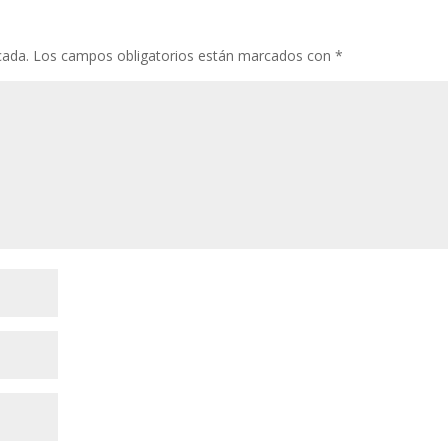
cada.
Los campos obligatorios están marcados con
*