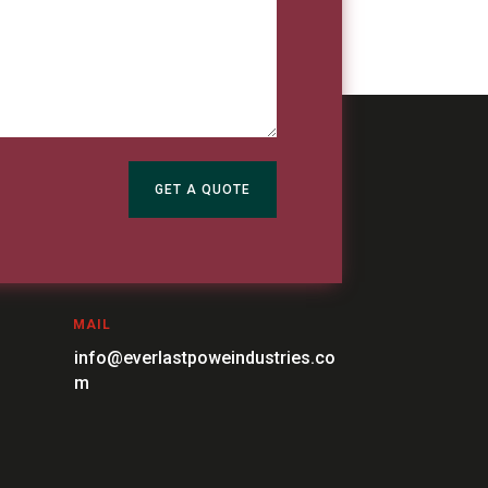
GET A QUOTE
MAIL
info@everlastpoweindustries.co
m