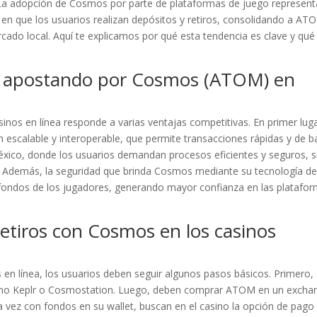
 La adopción de Cosmos por parte de plataformas de juego represent
 en que los usuarios realizan depósitos y retiros, consolidando a AT
ado local. Aquí te explicamos por qué esta tendencia es clave y qué
án apostando por Cosmos (ATOM) en
inos en línea responde a varias ventajas competitivas. En primer luga
 escalable y interoperable, que permite transacciones rápidas y de b
éxico, donde los usuarios demandan procesos eficientes y seguros, s
. Además, la seguridad que brinda Cosmos mediante su tecnología d
 fondos de los jugadores, generando mayor confianza en las platafo
etiros con Cosmos en los casinos
n línea, los usuarios deben seguir algunos pasos básicos. Primero,
omo Keplr o Cosmostation. Luego, deben comprar ATOM en un excha
Una vez con fondos en su wallet, buscan en el casino la opción de pago