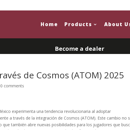
Home
Products
About U
Become a dealer
través de Cosmos (ATOM) 2025
|
0 comments
 México experimenta una tendencia revolucionaria al adoptar
nte a través de la integración de Cosmos (ATOM). Este cambio no 
ino que también abre nuevas posibilidades para los jugadores que bus