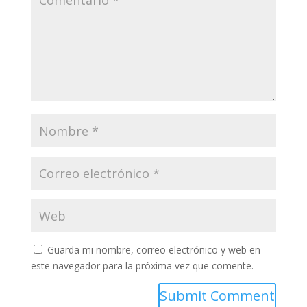
Guarda mi nombre, correo electrónico y web en
este navegador para la próxima vez que comente.