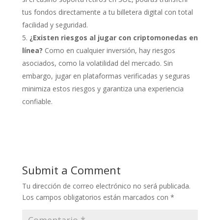
tus fondos directamente a tu billetera digital con total
facilidad y seguridad.
¿Existen riesgos al jugar con criptomonedas en
línea?
Como en cualquier inversión, hay riesgos
asociados, como la volatilidad del mercado. Sin
embargo, jugar en plataformas verificadas y seguras
minimiza estos riesgos y garantiza una experiencia
confiable.
Submit a Comment
Tu dirección de correo electrónico no será publicada.
Los campos obligatorios están marcados con
*