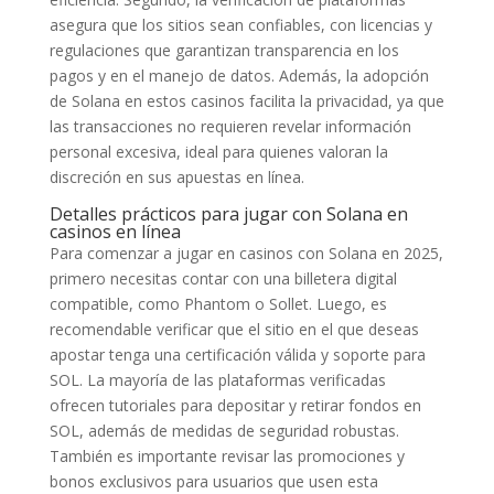
asegura que los sitios sean confiables, con licencias y
regulaciones que garantizan transparencia en los
pagos y en el manejo de datos. Además, la adopción
de Solana en estos casinos facilita la privacidad, ya que
las transacciones no requieren revelar información
personal excesiva, ideal para quienes valoran la
discreción en sus apuestas en línea.
Detalles prácticos para jugar con Solana en
casinos en línea
Para comenzar a jugar en casinos con Solana en 2025,
primero necesitas contar con una billetera digital
compatible, como Phantom o Sollet. Luego, es
recomendable verificar que el sitio en el que deseas
apostar tenga una certificación válida y soporte para
SOL. La mayoría de las plataformas verificadas
ofrecen tutoriales para depositar y retirar fondos en
SOL, además de medidas de seguridad robustas.
También es importante revisar las promociones y
bonos exclusivos para usuarios que usen esta