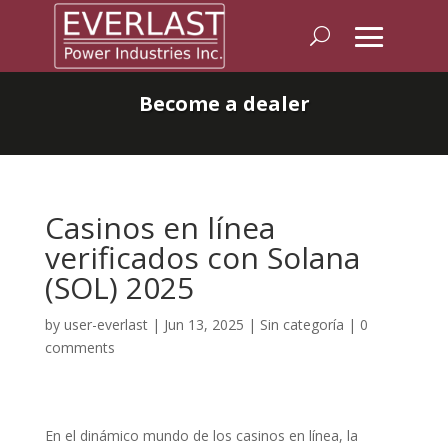
Become a dealer
Casinos en línea
verificados con Solana
(SOL) 2025
by
user-everlast
|
Jun 13, 2025
|
Sin categoría
|
0
comments
En el dinámico mundo de los casinos en línea, la