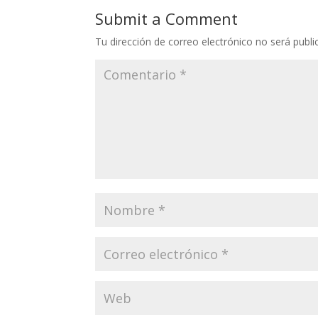
Submit a Comment
Tu dirección de correo electrónico no será publi