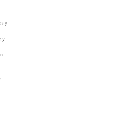
os y
z y
en
e