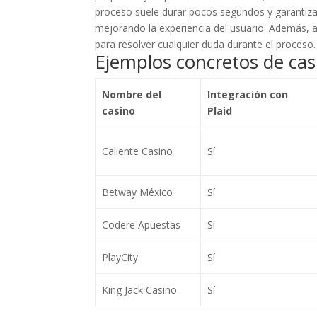
proceso suele durar pocos segundos y garantiza
mejorando la experiencia del usuario. Además, 
para resolver cualquier duda durante el proceso.
Ejemplos concretos de cas
Nombre del
Integración con
casino
Plaid
Caliente Casino
Sí
Betway México
Sí
Codere Apuestas
Sí
PlayCity
Sí
King Jack Casino
Sí