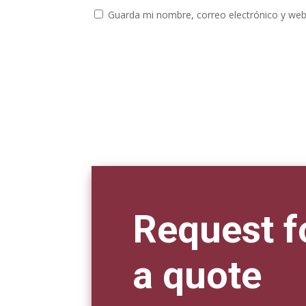
Guarda mi nombre, correo electrónico y web
Request f
a quote