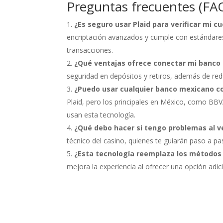
Preguntas frecuentes (FA
¿Es seguro usar Plaid para verificar mi c
encriptación avanzados y cumple con estándares 
transacciones.
¿Qué ventajas ofrece conectar mi banco c
seguridad en depósitos y retiros, además de reduc
¿Puedo usar cualquier banco mexicano co
Plaid, pero los principales en México, como BBV
usan esta tecnología.
¿Qué debo hacer si tengo problemas al ve
técnico del casino, quienes te guiarán paso a p
¿Esta tecnología reemplaza los métodos 
mejora la experiencia al ofrecer una opción adici