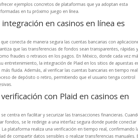
ofrecer ejemplos concretos de plataformas que ya adoptan esta
nformadas en tu próximo juego en línea.
 integración en casinos en línea es
a que conecta de manera segura las cuentas bancarias con aplicacion
arantiza que las transferencias de fondos sean transparentes, rápidas 
omo fraudes o retrasos en los pagos. En México, donde cada vez m
u entretenimiento, la integración de Plaid en los sitios de apuestas e
 más fluida. Además, al verificar las cuentas bancarias en tiempo real
proceso de depósito o retiro, permitiendo que el usuario tenga control
sivas.
 verificación con Plaid en casinos en
 se centra en facilitar y securizar las transacciones financieras. Cuan
rar fondos, se le redirige a una interfaz segura donde puede conectar
 La plataforma realiza una verificación en tiempo real, confirmando l
dad de compartir datos sensibles o realizar transferencias manuales. 