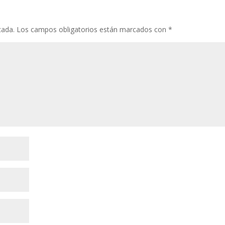
cada.
Los campos obligatorios están marcados con
*