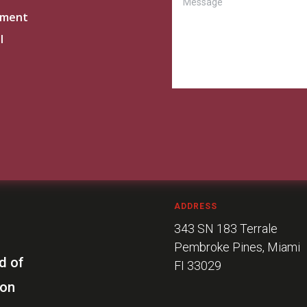
ement
l
ADDRESS
343 SN 183 Terrale
Pembroke Pines, Miami
d of
FI 33029
ion