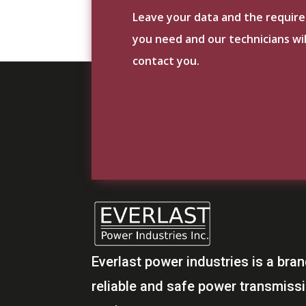
Leave your data and the requir
you need and our technicians wil
contact you.
Everlast power industries is a bran
reliable and safe power transmiss