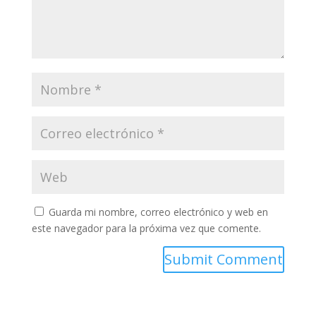
Guarda mi nombre, correo electrónico y web en
este navegador para la próxima vez que comente.