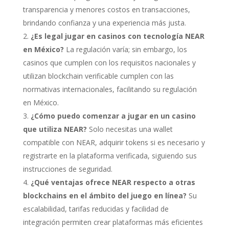
transparencia y menores costos en transacciones,
brindando confianza y una experiencia más justa.
¿Es legal jugar en casinos con tecnología NEAR
en México?
La regulación varía; sin embargo, los
casinos que cumplen con los requisitos nacionales y
utilizan blockchain verificable cumplen con las
normativas internacionales, facilitando su regulación
en México.
¿Cómo puedo comenzar a jugar en un casino
que utiliza NEAR?
Solo necesitas una wallet
compatible con NEAR, adquirir tokens si es necesario y
registrarte en la plataforma verificada, siguiendo sus
instrucciones de seguridad.
¿Qué ventajas ofrece NEAR respecto a otras
blockchains en el ámbito del juego en línea?
Su
escalabilidad, tarifas reducidas y facilidad de
integración permiten crear plataformas más eficientes