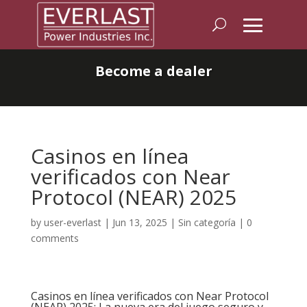
Become a dealer
Casinos en línea
verificados con Near
Protocol (NEAR) 2025
by
user-everlast
|
Jun 13, 2025
|
Sin categoría
|
0
comments
Casinos en línea verificados con Near Protocol
(NEAR) 2025: La nueva era del juego seguro y