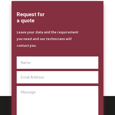
Request for
a quote
Leave your data and the requirement
you need and our technicians will
contact you.