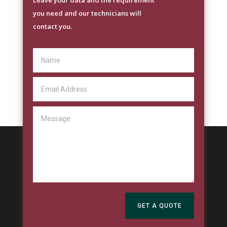
you need and our technicians will
contact you.
GET A QUOTE