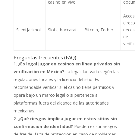
casino en vivo
docu
Acce
direct
SilentJackpot
Slots, baccarat
Bitcoin, Tether
neces
de
verifi
Preguntas frecuentes (FAQ)
¿Es legal jugar en casinos en línea privados sin
verificación en México?
La legalidad varía según las
regulaciones locales y la licencia del sitio. Es
recomendable verificar si el casino tiene permisos y
opera bajo un marco legal o si pertenece a
plataformas fuera del alcance de las autoridades
mexicanas.
¿Qué riesgos implica jugar en estos sitios sin
confirmación de identidad?
Pueden existir riesgos
de fraude, falta de protección en caso de problemas