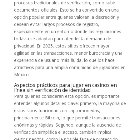
procesos tradicionales de verificación, como subir
documentos oficiales. Esto se ha convertido en una
opción popular entre quienes valoran la discreción y
desean evitar largos procesos de registro,
especialmente en un entorno donde las regulaciones
todavía se adaptan para atender la demanda de
privacidad. En 2025, estos sitios ofrecen mayor
agilidad en las transacciones, menor burocracia y una
experiencia de usuario más fluida, lo que los hace
atractivos para una amplia comunidad de jugadores en
México.
Aspectos prácticos para jugar en casinos en
línea sin verificación de identidad
Para quienes consideran esta opción, es importante
entender algunos detalles clave: primero, la mayoría de
estos sitios funcionan con criptomonedas,
principalmente Bitcoin, lo que permite transacciones
anónimas y rápidas. Segundo, aunque la ausencia de
verificación simplifica el acceso, también implica
ciertos riesgos, como la posible falta de protección