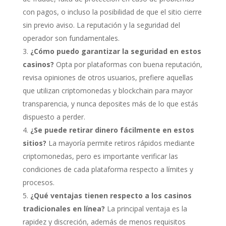
con pagos, o incluso la posibilidad de que el sitio cierre
sin previo aviso. La reputación y la seguridad del
operador son fundamentales.
¿Cómo puedo garantizar la seguridad en estos
casinos?
Opta por plataformas con buena reputación,
revisa opiniones de otros usuarios, prefiere aquellas
que utilizan criptomonedas y blockchain para mayor
transparencia, y nunca deposites más de lo que estás
dispuesto a perder.
¿Se puede retirar dinero fácilmente en estos
sitios?
La mayoría permite retiros rápidos mediante
criptomonedas, pero es importante verificar las
condiciones de cada plataforma respecto a límites y
procesos.
¿Qué ventajas tienen respecto a los casinos
tradicionales en línea?
La principal ventaja es la
rapidez y discreción, además de menos requisitos