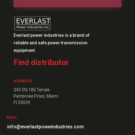
Everlast power industries is a brand of
reliable and safe power transmission
equipment.
Find distributor
ADDRESS
343 SN 183 Terrale
Pembroke Pines, Miami
FI 33029
MAIL
info@everlastpoweindustries.com