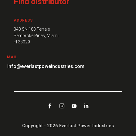
Find distributor
ADDRESS
343 SN 183 Terrale
Pembroke Pines, Miami
FI 33029
MAIL
info@everlastpoweindustries.com
Copyright - 2026 Everlast Power Industries