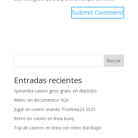
Buscar
Entradas recientes
Spinamba casino giros gratis sin depósito
Retiro sin documentos N26
Jugar en casino usando Przelewy24 2025
Retiro en casino en línea bunq
Top de casinos en línea con retiro BanBajio