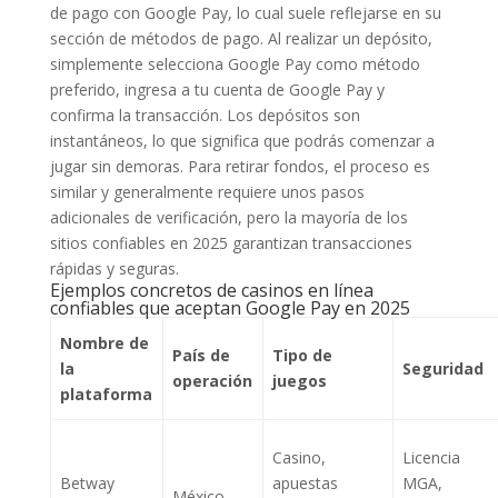
de pago con Google Pay, lo cual suele reflejarse en su
sección de métodos de pago. Al realizar un depósito,
simplemente selecciona Google Pay como método
preferido, ingresa a tu cuenta de Google Pay y
confirma la transacción. Los depósitos son
instantáneos, lo que significa que podrás comenzar a
jugar sin demoras. Para retirar fondos, el proceso es
similar y generalmente requiere unos pasos
adicionales de verificación, pero la mayoría de los
sitios confiables en 2025 garantizan transacciones
rápidas y seguras.
Ejemplos concretos de casinos en línea
confiables que aceptan Google Pay en 2025
Nombre de
País de
Tipo de
la
Seguridad
operación
juegos
plataforma
Casino,
Licencia
Betway
apuestas
MGA,
México