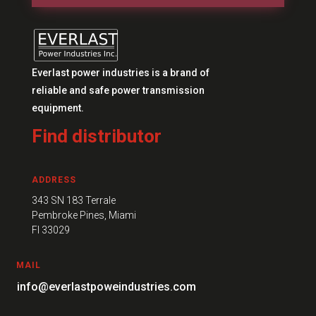
Everlast power industries is a brand of
reliable and safe power transmission
equipment.
Find distributor
ADDRESS
343 SN 183 Terrale
Pembroke Pines, Miami
FI 33029
MAIL
info@everlastpoweindustries.com