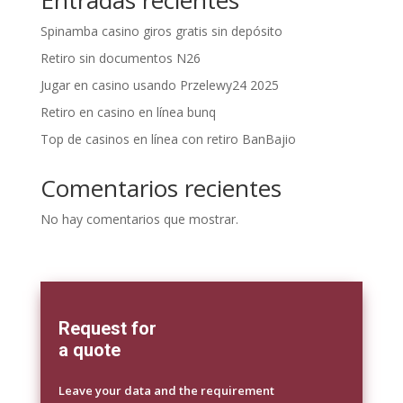
Spinamba casino giros gratis sin depósito
Retiro sin documentos N26
Jugar en casino usando Przelewy24 2025
Retiro en casino en línea bunq
Top de casinos en línea con retiro BanBajio
Comentarios recientes
No hay comentarios que mostrar.
Request for
a quote
Leave your data and the requirement