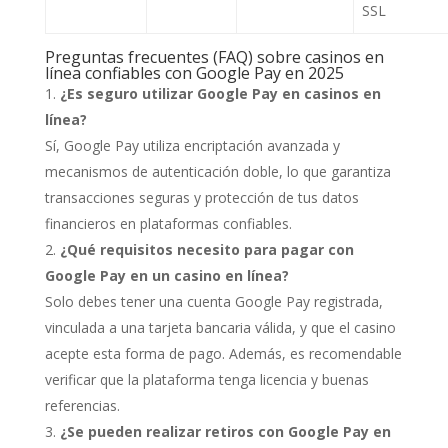
SSL
Preguntas frecuentes (FAQ) sobre casinos en
línea confiables con Google Pay en 2025
¿Es seguro utilizar Google Pay en casinos en
línea?
Sí, Google Pay utiliza encriptación avanzada y
mecanismos de autenticación doble, lo que garantiza
transacciones seguras y protección de tus datos
financieros en plataformas confiables.
¿Qué requisitos necesito para pagar con
Google Pay en un casino en línea?
Solo debes tener una cuenta Google Pay registrada,
vinculada a una tarjeta bancaria válida, y que el casino
acepte esta forma de pago. Además, es recomendable
verificar que la plataforma tenga licencia y buenas
referencias.
¿Se pueden realizar retiros con Google Pay en