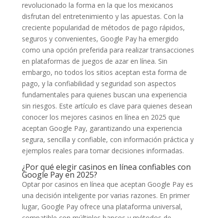
revolucionado la forma en la que los mexicanos
disfrutan del entretenimiento y las apuestas. Con la
creciente popularidad de métodos de pago rápidos,
seguros y convenientes, Google Pay ha emergido
como una opción preferida para realizar transacciones
en plataformas de juegos de azar en línea. Sin
embargo, no todos los sitios aceptan esta forma de
pago, y la confiabilidad y seguridad son aspectos
fundamentales para quienes buscan una experiencia
sin riesgos. Este artículo es clave para quienes desean
conocer los mejores casinos en línea en 2025 que
aceptan Google Pay, garantizando una experiencia
segura, sencilla y confiable, con información práctica y
ejemplos reales para tomar decisiones informadas.
¿Por qué elegir casinos en línea confiables con
Google Pay en 2025?
Optar por casinos en línea que aceptan Google Pay es
una decisión inteligente por varias razones. En primer
lugar, Google Pay ofrece una plataforma universal,
compatible con múltiples bancos y métodos de