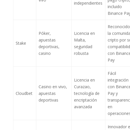
independientes
incluido
Binance Pa
Reconocido
Póker,
Licencia en
la comunid
apuestas
Malta,
cripto por s
Stake
deportivas,
seguridad
compatibili
casino
robusta
con Binanc
Pay
Fácil
Licencia en
integración
Casino en vivo,
Curazao,
con Binanc
Cloudbet
apuestas
tecnología de
Pay y
deportivas
encriptación
transparenc
avanzada
en
operacione
Innovador 