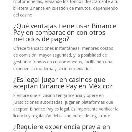
criptomonedas, enviando los fondos directamente a tu
billetera Binance en cuestión de minutos, dependiendo
del casino.
¿Qué ventajas tiene usar Binance
Pay en comparación con otros
métodos de pago?
Ofrece transacciones instantáneas, menores costos
de comisión, mayor seguridad, y la posibilidad de
gestionar fondos en criptomonedas, facilitando una
experiencia moderna y sin intermediarios.
¿Es legal jugar en casinos que
aceptan Binance Pay en México?
Siempre que el casino tenga licencia y opere en
jurisdicciones autorizadas, jugar en plataformas que
aceptan Binance Pay es legal. Es importante verificar la
licencia y regulación del casino antes de registrarte.
¿Requiere experiencia previa en