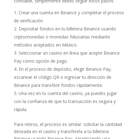
confiable, simplemente debes seguir estos pasos:
Crear una cuenta en Binance y completar el proceso
de verificación.
Depositar fondos en tu billetera Binance usando
criptomonedas o monedas fiduciarias mediante
métodos aceptados en México.
Seleccionar un casino en línea que acepte Binance
Pay como opción de pago.
En el proceso de depósito, elegir Binance Pay,
escanear el código QR o ingresar tu dirección de
Binance para transferir fondos rápidamente.
Una vez en tu cuenta del casino, ya puedes jugar
con la confianza de que tu transacción es segura y
rápida.
Para retiros, el proceso es similar: solicitar la cantidad
deseada en el casino y transferirla a tu billetera
Binance usando Binance Pay, garantizando una