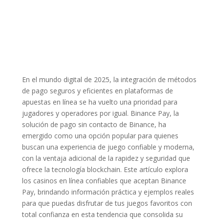
En el mundo digital de 2025, la integración de métodos
de pago seguros y eficientes en plataformas de
apuestas en línea se ha vuelto una prioridad para
jugadores y operadores por igual. Binance Pay, la
solución de pago sin contacto de Binance, ha
emergido como una opción popular para quienes
buscan una experiencia de juego confiable y moderna,
con la ventaja adicional de la rapidez y seguridad que
ofrece la tecnología blockchain. Este artículo explora
los casinos en línea confiables que aceptan Binance
Pay, brindando información práctica y ejemplos reales
para que puedas disfrutar de tus juegos favoritos con
total confianza en esta tendencia que consolida su