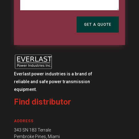
GET A QUOTE
Everlast power industries is a brand of
reliable and safe power transmission
equipment.
Find distributor
ADDRESS
343 SN 183 Terrale
Pembroke Pines, Miami