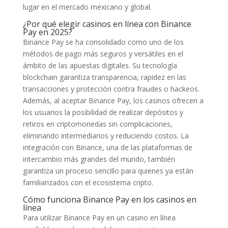
lugar en el mercado mexicano y global.
¿Por qué elegir casinos en línea con Binance
Pay en 2025?
Binance Pay se ha consolidado como uno de los
métodos de pago más seguros y versátiles en el
ámbito de las apuestas digitales. Su tecnología
blockchain garantiza transparencia, rapidez en las
transacciones y protección contra fraudes o hackeos.
Además, al aceptar Binance Pay, los casinos ofrecen a
los usuarios la posibilidad de realizar depósitos y
retiros en criptomonedas sin complicaciones,
eliminando intermediarios y reduciendo costos. La
integración con Binance, una de las plataformas de
intercambio más grandes del mundo, también
garantiza un proceso sencillo para quienes ya están
familiarizados con el ecosistema cripto.
Cómo funciona Binance Pay en los casinos en
línea
Para utilizar Binance Pay en un casino en línea