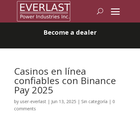
Become a dealer
Casinos en línea
confiables con Binance
Pay 2025
by
user-everlast
|
Jun 13, 2025
|
Sin categoría
|
0
comments