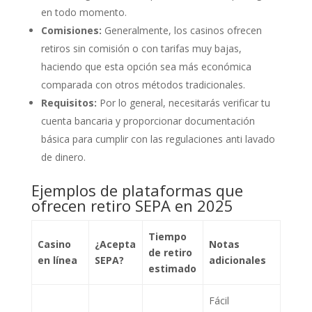
en todo momento.
Comisiones:
Generalmente, los casinos ofrecen
retiros sin comisión o con tarifas muy bajas,
haciendo que esta opción sea más económica
comparada con otros métodos tradicionales.
Requisitos:
Por lo general, necesitarás verificar tu
cuenta bancaria y proporcionar documentación
básica para cumplir con las regulaciones anti lavado
de dinero.
Ejemplos de plataformas que
ofrecen retiro SEPA en 2025
Tiempo
Casino
¿Acepta
Notas
de retiro
en línea
SEPA?
adicionales
estimado
Fácil