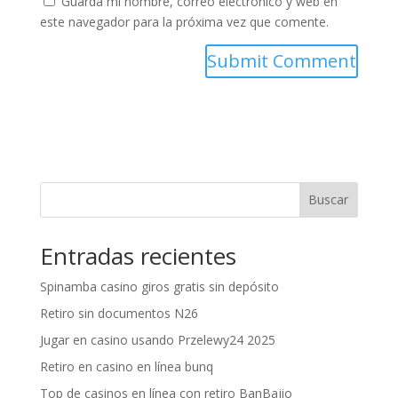
Guarda mi nombre, correo electrónico y web en
este navegador para la próxima vez que comente.
Buscar
Entradas recientes
Spinamba casino giros gratis sin depósito
Retiro sin documentos N26
Jugar en casino usando Przelewy24 2025
Retiro en casino en línea bunq
Top de casinos en línea con retiro BanBajio