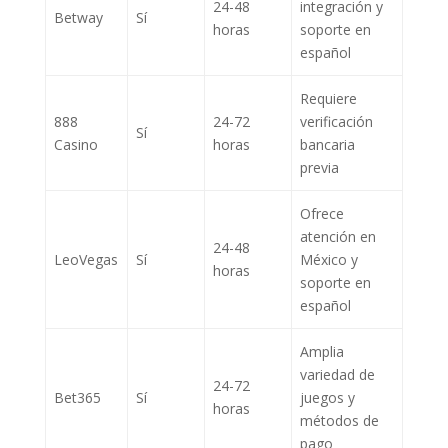
24-48
integración y
Betway
Sí
horas
soporte en
español
Requiere
888
24-72
verificación
Sí
Casino
horas
bancaria
previa
Ofrece
atención en
24-48
LeoVegas
Sí
México y
horas
soporte en
español
Amplia
variedad de
24-72
Bet365
Sí
juegos y
horas
métodos de
pago