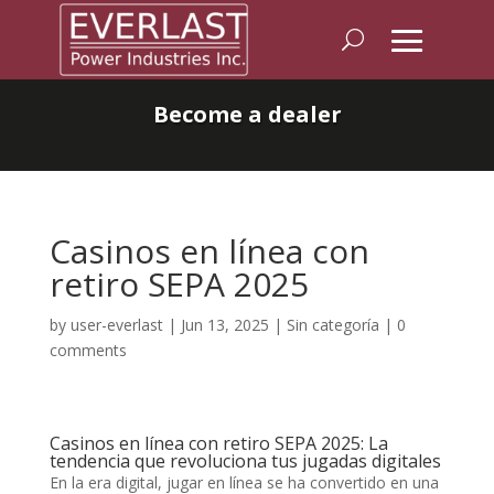
Become a dealer
Casinos en línea con
retiro SEPA 2025
by
user-everlast
|
Jun 13, 2025
|
Sin categoría
|
0
comments
Casinos en línea con retiro SEPA 2025: La
tendencia que revoluciona tus jugadas digitales
En la era digital, jugar en línea se ha convertido en una