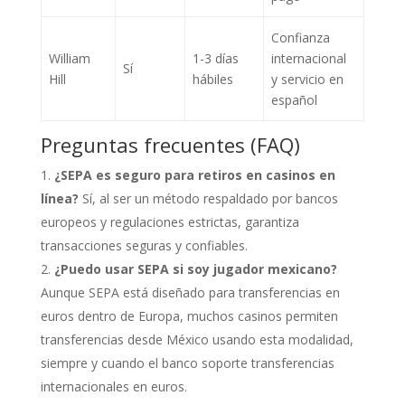
Confianza
William
1-3 días
internacional
Sí
Hill
hábiles
y servicio en
español
Preguntas frecuentes (FAQ)
¿SEPA es seguro para retiros en casinos en
línea?
Sí, al ser un método respaldado por bancos
europeos y regulaciones estrictas, garantiza
transacciones seguras y confiables.
¿Puedo usar SEPA si soy jugador mexicano?
Aunque SEPA está diseñado para transferencias en
euros dentro de Europa, muchos casinos permiten
transferencias desde México usando esta modalidad,
siempre y cuando el banco soporte transferencias
internacionales en euros.