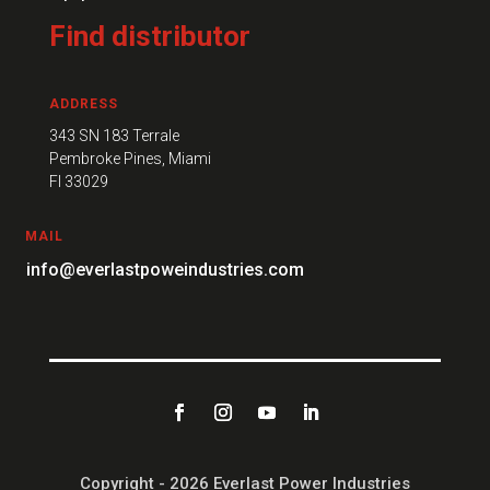
Find distributor
ADDRESS
343 SN 183 Terrale
Pembroke Pines, Miami
FI 33029
MAIL
info@everlastpoweindustries.com
Copyright - 2026 Everlast Power Industries