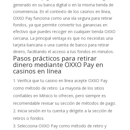
generado en su banca digital o en la misma tienda de
conveniencia. En el contexto de los casinos en línea,
OXXO Pay funciona como una vía segura para retirar
fondos, ya que permite convertir tus ganancias en
efectivo que puedes recoger en cualquier tienda OXXO
cercana. La principal ventaja es que no necesitas una
tarjeta bancaria o una cuenta de banco para retirar
dinero, facilitando el acceso a tus fondos en minutos.
Pasos prácticos para retirar
dinero mediante OXXO Pay en
casinos en línea
Verifica que tu casino en línea acepte OXXO Pay
como método de retiro. La mayoría de los sitios
confiables en México lo ofrecen, pero siempre es
recomendable revisar su sección de métodos de pago.
Inicia sesión en tu cuenta y dirígete a la sección de
retiros o fondos.
Selecciona OXXO Pay como método de retiro y