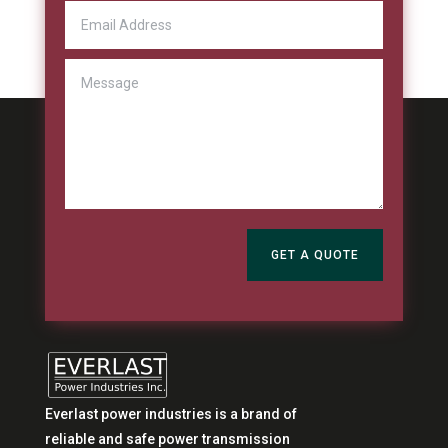
GET A QUOTE
Everlast power industries is a brand of
reliable and safe power transmission