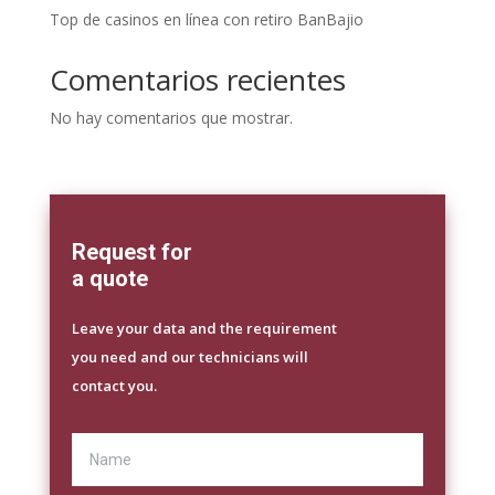
Top de casinos en línea con retiro BanBajio
Comentarios recientes
No hay comentarios que mostrar.
Request for
a quote
Leave your data and the requirement
you need and our technicians will
contact you.