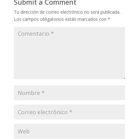
Submit a Comment
Tu dirección de correo electrónico no será publicada.
Los campos obligatorios están marcados con
*