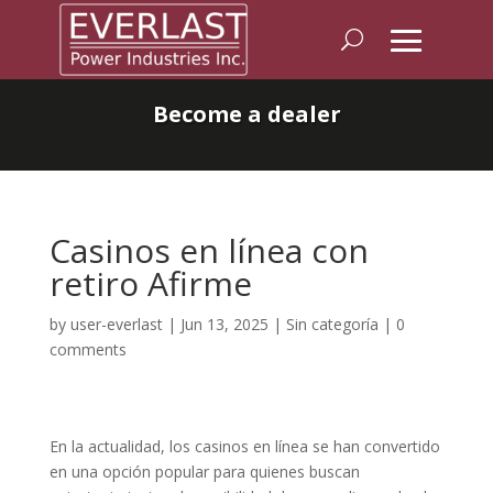
Become a dealer
Casinos en línea con
retiro Afirme
by
user-everlast
|
Jun 13, 2025
|
Sin categoría
|
0
comments
En la actualidad, los casinos en línea se han convertido
en una opción popular para quienes buscan