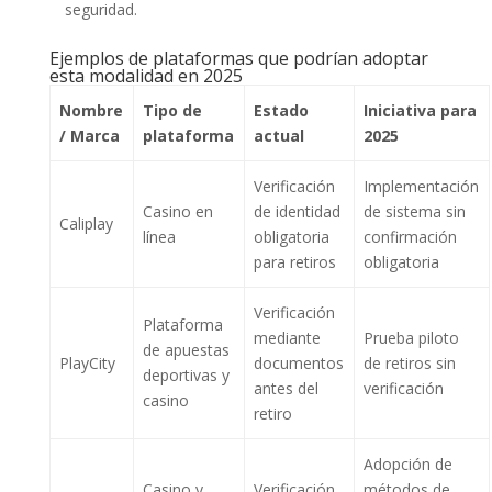
seguridad.
Ejemplos de plataformas que podrían adoptar
esta modalidad en 2025
Nombre
Tipo de
Estado
Iniciativa para
/ Marca
plataforma
actual
2025
Verificación
Implementación
Casino en
de identidad
de sistema sin
Caliplay
línea
obligatoria
confirmación
para retiros
obligatoria
Verificación
Plataforma
mediante
Prueba piloto
de apuestas
PlayCity
documentos
de retiros sin
deportivas y
antes del
verificación
casino
retiro
Adopción de
Casino y
Verificación
métodos de