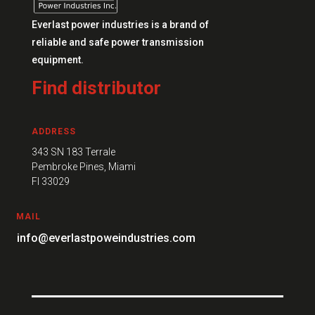
Everlast power industries is a brand of
reliable and safe power transmission
equipment.
Find distributor
ADDRESS
343 SN 183 Terrale
Pembroke Pines, Miami
FI 33029
MAIL
info@everlastpoweindustries.com