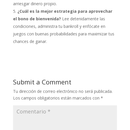
arriesgar dinero propio.
¿Cuál es la mejor estrategia para aprovechar
el bono de bienvenida?
Lee detenidamente las
condiciones, administra tu bankroll y enfócate en
juegos con buenas probabilidades para maximizar tus
chances de ganar.
Submit a Comment
Tu dirección de correo electrónico no será publicada.
Los campos obligatorios están marcados con
*