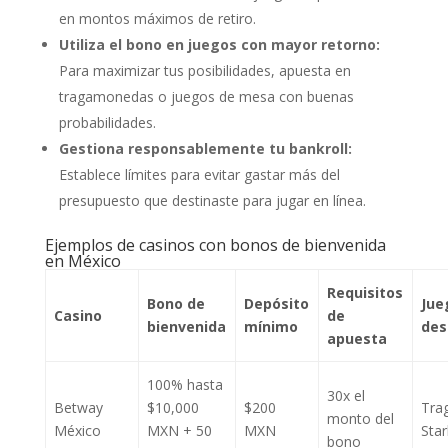
en montos máximos de retiro.
Utiliza el bono en juegos con mayor retorno:
Para maximizar tus posibilidades, apuesta en
tragamonedas o juegos de mesa con buenas
probabilidades.
Gestiona responsablemente tu bankroll:
Establece límites para evitar gastar más del
presupuesto que destinaste para jugar en línea.
Ejemplos de casinos con bonos de bienvenida
en México
Requisitos
Bono de
Depósito
Jue
Casino
de
bienvenida
mínimo
des
apuesta
100% hasta
30x el
Betway
$10,000
$200
Tra
monto del
México
MXN + 50
MXN
Star
bono