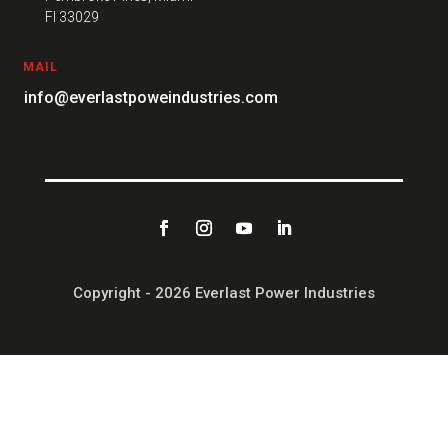
FI 33029
MAIL
info@everlastpoweindustries.com
Copyright - 2026 Everlast Power Industries