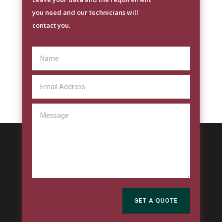
you need and our technicians will
contact you.
GET A QUOTE