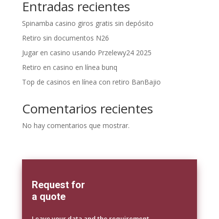
Entradas recientes
Spinamba casino giros gratis sin depósito
Retiro sin documentos N26
Jugar en casino usando Przelewy24 2025
Retiro en casino en línea bunq
Top de casinos en línea con retiro BanBajio
Comentarios recientes
No hay comentarios que mostrar.
Request for
a quote
Leave your data and the requirement