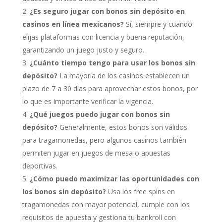
¿Es seguro jugar con bonos sin depósito en
casinos en línea mexicanos?
Sí, siempre y cuando
elijas plataformas con licencia y buena reputación,
garantizando un juego justo y seguro.
¿Cuánto tiempo tengo para usar los bonos sin
depósito?
La mayoría de los casinos establecen un
plazo de 7 a 30 días para aprovechar estos bonos, por
lo que es importante verificar la vigencia.
¿Qué juegos puedo jugar con bonos sin
depósito?
Generalmente, estos bonos son válidos
para tragamonedas, pero algunos casinos también
permiten jugar en juegos de mesa o apuestas
deportivas.
¿Cómo puedo maximizar las oportunidades con
los bonos sin depósito?
Usa los free spins en
tragamonedas con mayor potencial, cumple con los
requisitos de apuesta y gestiona tu bankroll con