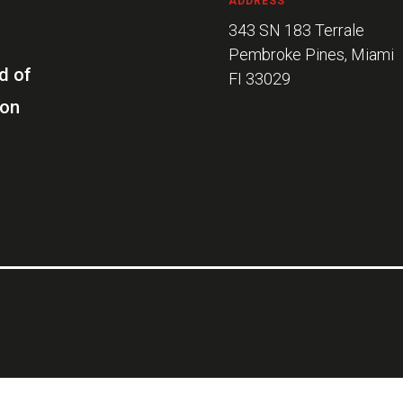
ADDRESS
343 SN 183 Terrale
Pembroke Pines, Miami
d of
FI 33029
ion