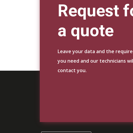
Request f
a quote
Leave your data and the requir
you need and our technicians wil
contact you.