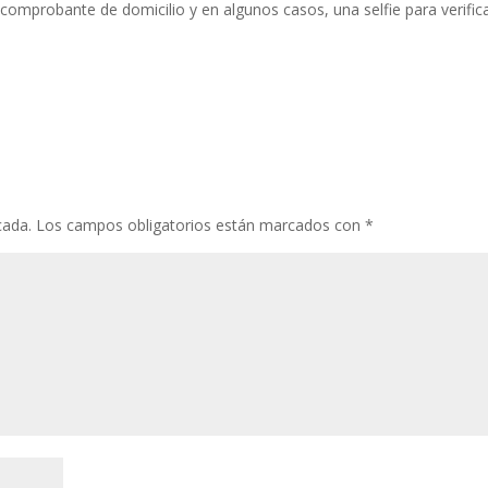
 comprobante de domicilio y en algunos casos, una selfie para verifica
cada.
Los campos obligatorios están marcados con
*