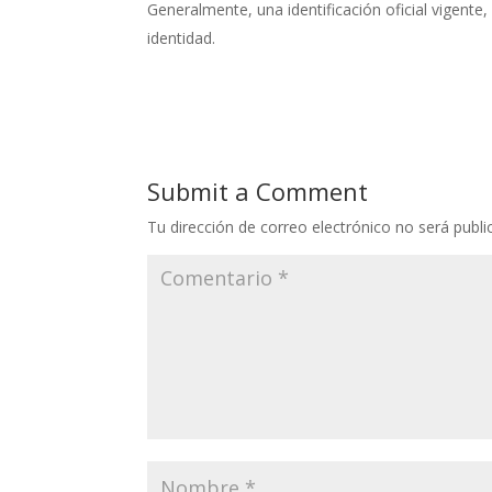
Generalmente, una identificación oficial vigente,
identidad.
Submit a Comment
Tu dirección de correo electrónico no será publi