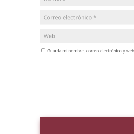
Guarda mi nombre, correo electrónico y web