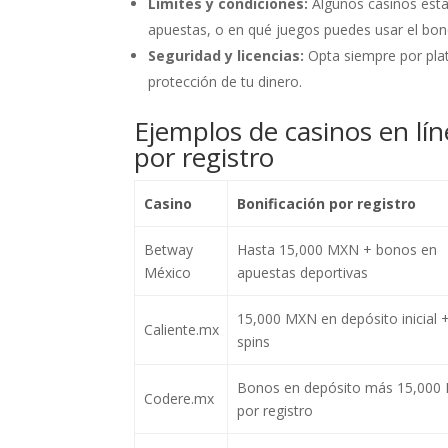
Límites y condiciones:
Algunos casinos estab
apuestas, o en qué juegos puedes usar el bon
Seguridad y licencias:
Opta siempre por plat
protección de tu dinero.
Ejemplos de casinos en lí
por registro
Casino
Bonificación por registro
Betway
Hasta 15,000 MXN + bonos en
México
apuestas deportivas
15,000 MXN en depósito inicial +
Caliente.mx
spins
Bonos en depósito más 15,000
Codere.mx
por registro