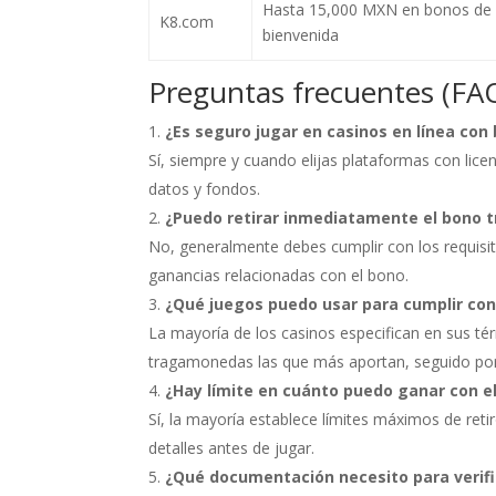
Hasta 15,000 MXN en bonos de
K8.com
bienvenida
Preguntas frecuentes (FA
¿Es seguro jugar en casinos en línea con
Sí, siempre y cuando elijas plataformas con lice
datos y fondos.
¿Puedo retirar inmediatamente el bono tr
No, generalmente debes cumplir con los requisit
ganancias relacionadas con el bono.
¿Qué juegos puedo usar para cumplir con
La mayoría de los casinos especifican en sus té
tragamonedas las que más aportan, seguido por
¿Hay límite en cuánto puedo ganar con e
Sí, la mayoría establece límites máximos de reti
detalles antes de jugar.
¿Qué documentación necesito para verifi