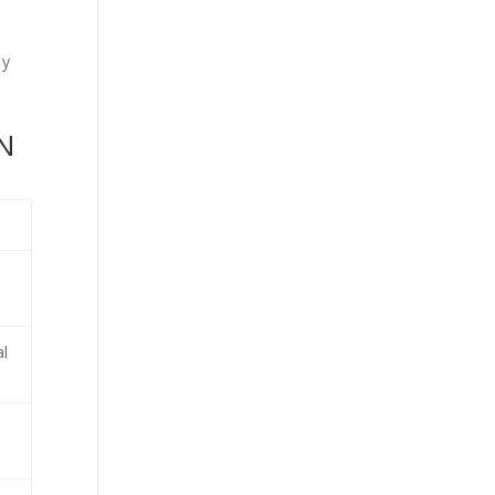
 y
XN
l