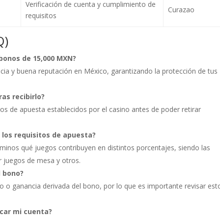
Verificación de cuenta y cumplimiento de
Curazao
requisitos
Q)
 bonos de 15,000 MXN?
ncia y buena reputación en México, garantizando la protección de tus
as recibirlo?
os de apuesta establecidos por el casino antes de poder retirar
 los requisitos de apuesta?
rminos qué juegos contribuyen en distintos porcentajes, siendo las
 juegos de mesa y otros.
l bono?
ro o ganancia derivada del bono, por lo que es importante revisar est
car mi cuenta?