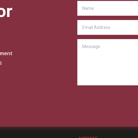
or
ement
l