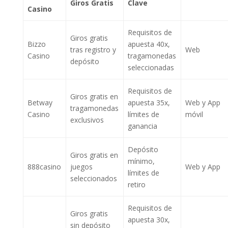
Giros Gratis
Clave
Casino
Requisitos de
Giros gratis
Bizzo
apuesta 40x,
tras registro y
Web
Casino
tragamonedas
depósito
seleccionadas
Requisitos de
Giros gratis en
Betway
apuesta 35x,
Web y App
tragamonedas
Casino
límites de
móvil
exclusivos
ganancia
Depósito
Giros gratis en
mínimo,
888casino
juegos
Web y App
límites de
seleccionados
retiro
Requisitos de
Giros gratis
apuesta 30x,
sin depósito