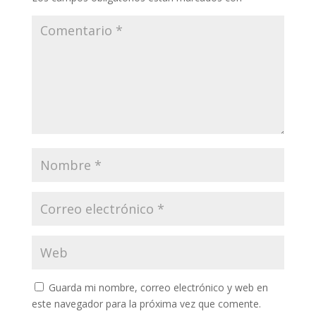
Guarda mi nombre, correo electrónico y web en
este navegador para la próxima vez que comente.