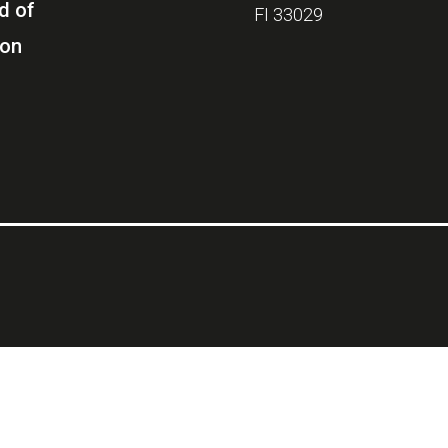
d of
FI 33029
ion