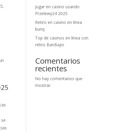
25,
Jugar en casino usando
Przelewy24 2025
Retiro en casino en línea
bunq
Top de casinos en línea con
retiro BanBajio
r
Comentarios
un
recientes
No hay comentarios que
mostrar.
025
icas
 se
cias