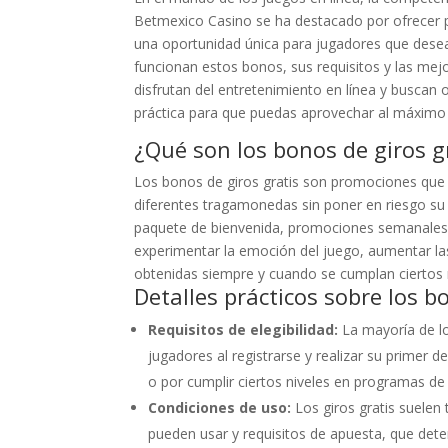
Betmexico Casino se ha destacado por ofrecer pr
una oportunidad única para jugadores que dese
funcionan estos bonos, sus requisitos y las mej
disfrutan del entretenimiento en línea y buscan o
práctica para que puedas aprovechar al máximo
¿Qué son los bonos de giros g
Los bonos de giros gratis son promociones que 
diferentes tragamonedas sin poner en riesgo su
paquete de bienvenida, promociones semanales o
experimentar la emoción del juego, aumentar las
obtenidas siempre y cuando se cumplan ciertos r
Detalles prácticos sobre los 
Requisitos de elegibilidad:
La mayoría de lo
jugadores al registrarse y realizar su primer
o por cumplir ciertos niveles en programas de 
Condiciones de uso:
Los giros gratis suelen 
pueden usar y requisitos de apuesta, que dete