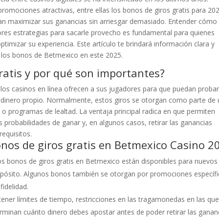
omociones atractivas, entre ellas los bonos de giros gratis para 20
an maximizar sus ganancias sin arriesgar demasiado. Entender cómo
ores estrategias para sacarle provecho es fundamental para quienes
ptimizar su experiencia. Este artículo te brindará información clara y
 los bonos de Betmexico en este 2025.
ratis y por qué son importantes?
los casinos en línea ofrecen a sus jugadores para que puedan proba
 dinero propio. Normalmente, estos giros se otorgan como parte de 
 programas de lealtad. La ventaja principal radica en que permiten
 probabilidades de ganar y, en algunos casos, retirar las ganancias
equisitos.
bonos de giros gratis en Betmexico Casino 2
s bonos de giros gratis en Betmexico están disponibles para nuevos
 depósito. Algunos bonos también se otorgan por promociones específ
fidelidad.
tener límites de tiempo, restricciones en las tragamonedas en las que
rminan cuánto dinero debes apostar antes de poder retirar las ganan