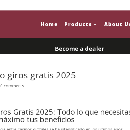
Home
Products
About U
Become a dealer
 giros gratis 2025
|
0 comments
os Gratis 2025: Todo lo que necesita
máximo tus beneficios
ia entre casinos digitales se ha intensificado en los últimos años.