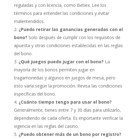
reguladas y con licencia, como Betiex. Lee los
términos para entender las condiciones y evitar
malentendidos.
¿Puedo retirar las ganancias generadas con el
bono?
Solo después de cumplir con los requisitos de
apuesta y otras condiciones establecidas en las reglas
del bono.
¿Qué juegos puedo jugar con el bono?
La
mayoría de los bonos permiten jugar en
tragamonedas y algunos en juegos de mesa, pero
esto varía según la promoción. Revisa las condiciones
específicas del bono.
¿Cuánto tiempo tengo para usar el bono?
Generalmente, tienes entre 7 y 30 días para utilizarlo,
dependiendo de cada oferta. Es importante verificar la
vigencia en las reglas del casino.
¿Puedo obtener más de un bono por registro?