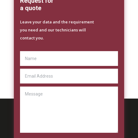
Request for
a quote
Leave your data and the requirement
you need and our technicians will
contact you.