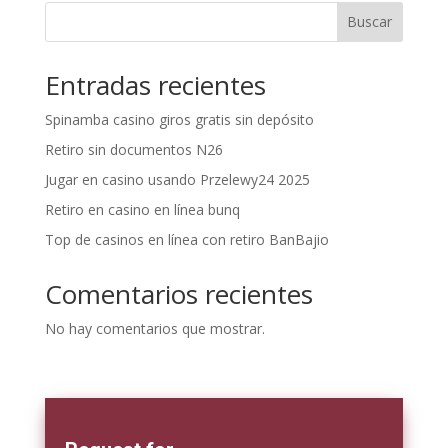
Buscar
Entradas recientes
Spinamba casino giros gratis sin depósito
Retiro sin documentos N26
Jugar en casino usando Przelewy24 2025
Retiro en casino en línea bunq
Top de casinos en línea con retiro BanBajio
Comentarios recientes
No hay comentarios que mostrar.