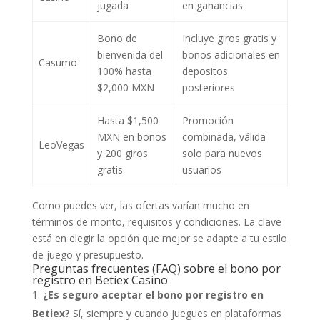
jugada
en ganancias
Bono de
Incluye giros gratis y
bienvenida del
bonos adicionales en
Casumo
100% hasta
depositos
$2,000 MXN
posteriores
Hasta $1,500
Promoción
MXN en bonos
combinada, válida
LeoVegas
y 200 giros
solo para nuevos
gratis
usuarios
Como puedes ver, las ofertas varían mucho en
términos de monto, requisitos y condiciones. La clave
está en elegir la opción que mejor se adapte a tu estilo
de juego y presupuesto.
Preguntas frecuentes (FAQ) sobre el bono por
registro en Betiex Casino
¿Es seguro aceptar el bono por registro en
Betiex?
Sí, siempre y cuando juegues en plataformas