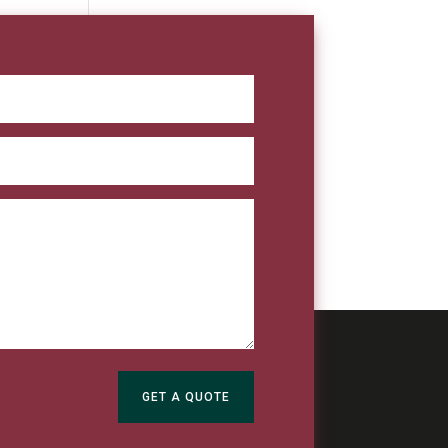
GET A QUOTE