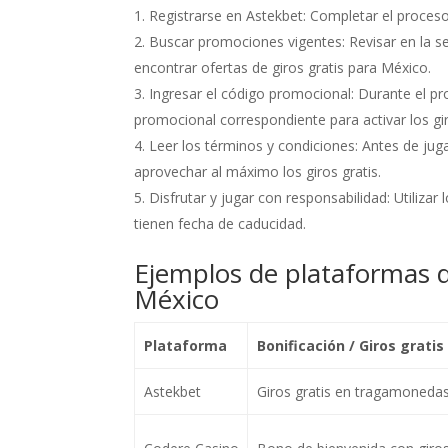
Registrarse en Astekbet: Completar el proceso d
Buscar promociones vigentes: Revisar en la s
encontrar ofertas de giros gratis para México.
Ingresar el código promocional: Durante el pr
promocional correspondiente para activar los gir
Leer los términos y condiciones: Antes de juga
aprovechar al máximo los giros gratis.
Disfrutar y jugar con responsabilidad: Utilizar
tienen fecha de caducidad.
Ejemplos de plataformas d
México
Plataforma
Bonificación / Giros gratis
Astekbet
Giros gratis en tragamoneda