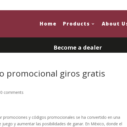
Home
Products
About U
Become a dealer
o promocional giros gratis
|
0 comments
har promociones y códigos promocionales se ha convertido en una
de juego y aumentar las posibilidades de ganar. En México, donde el