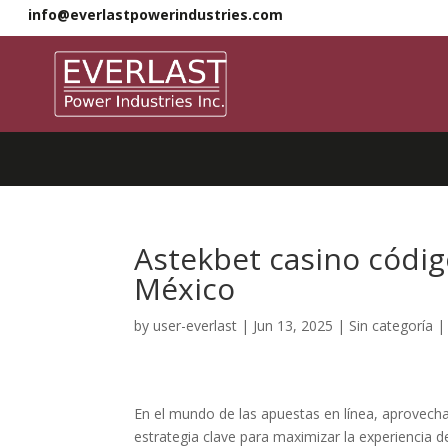
info@everlastpowerindustries.com
Astekbet casino códig
México
by
user-everlast
|
Jun 13, 2025
|
Sin categoría
En el mundo de las apuestas en línea, aprovec
estrategia clave para maximizar la experiencia 