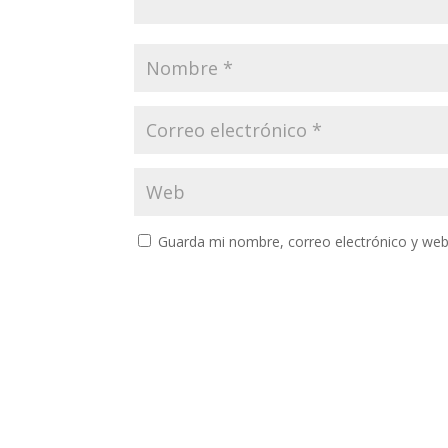
Guarda mi nombre, correo electrónico y web