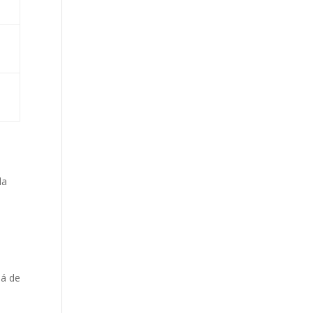
la
n
lá de