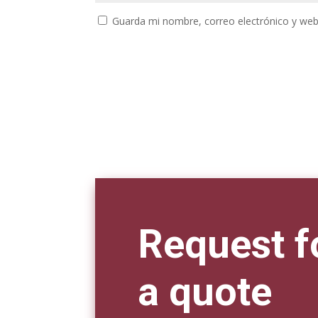
Guarda mi nombre, correo electrónico y web
Request f
a quote