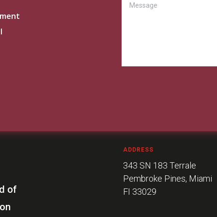
ement
l
ADDRESS
343 SN 183 Terrale
Pembroke Pines, Miami
d of
FI 33029
ion