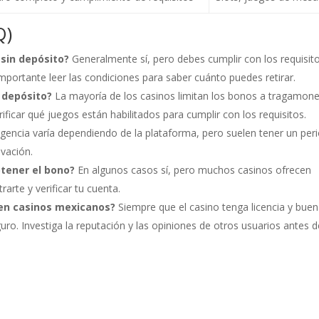
Q)
 sin depósito?
Generalmente sí, pero debes cumplir con los requisit
importante leer las condiciones para saber cuánto puedes retirar.
 depósito?
La mayoría de los casinos limitan los bonos a tragamon
ificar qué juegos están habilitados para cumplir con los requisitos.
gencia varía dependiendo de la plataforma, pero suelen tener un per
ivación.
tener el bono?
En algunos casos sí, pero muchos casinos ofrecen
arte y verificar tu cuenta.
 en casinos mexicanos?
Siempre que el casino tenga licencia y bue
uro. Investiga la reputación y las opiniones de otros usuarios antes d