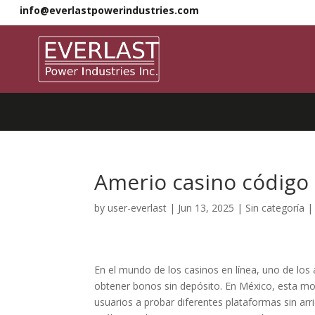
info@everlastpowerindustries.com
Amerio casino código
by
user-everlast
|
Jun 13, 2025
|
Sin categoría
En el mundo de los casinos en línea, uno de los
obtener bonos sin depósito. En México, esta mod
usuarios a probar diferentes plataformas sin ar