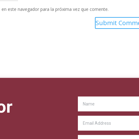
 en este navegador para la próxima vez que comente.
or