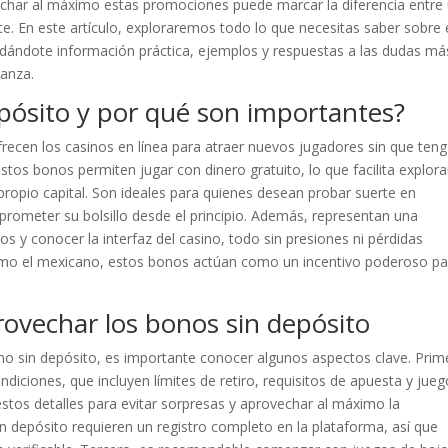
char al máximo estas promociones puede marcar la diferencia entre
nte. En este artículo, exploraremos todo lo que necesitas saber sobre 
ndándote información práctica, ejemplos y respuestas a las dudas má
anza.
pósito y por qué son importantes?
ecen los casinos en línea para atraer nuevos jugadores sin que ten
stos bonos permiten jugar con dinero gratuito, lo que facilita explora
 propio capital. Son ideales para quienes desean probar suerte en
rometer su bolsillo desde el principio. Además, representan una
os y conocer la interfaz del casino, todo sin presiones ni pérdidas
mo el mexicano, estos bonos actúan como un incentivo poderoso pa
rovechar los bonos sin depósito
no sin depósito, es importante conocer algunos aspectos clave. Prim
diciones, que incluyen límites de retiro, requisitos de apuesta y jue
stos detalles para evitar sorpresas y aprovechar al máximo la
 depósito requieren un registro completo en la plataforma, así que