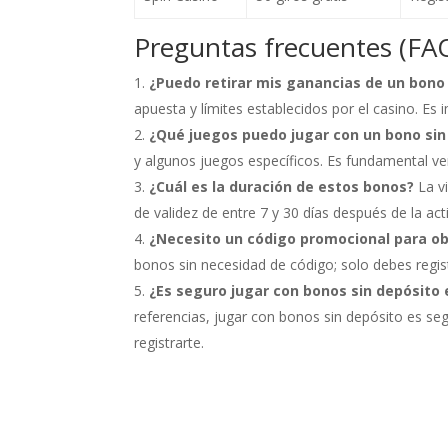
Preguntas frecuentes (FA
¿Puedo retirar mis ganancias de un bono
apuesta y límites establecidos por el casino. Es 
¿Qué juegos puedo jugar con un bono sin
y algunos juegos específicos. Es fundamental ver
¿Cuál es la duración de estos bonos?
La vi
de validez de entre 7 y 30 días después de la act
¿Necesito un código promocional para ob
bonos sin necesidad de código; solo debes registr
¿Es seguro jugar con bonos sin depósito
referencias, jugar con bonos sin depósito es seg
registrarte.