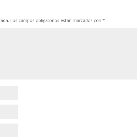
cada.
Los campos obligatorios están marcados con
*