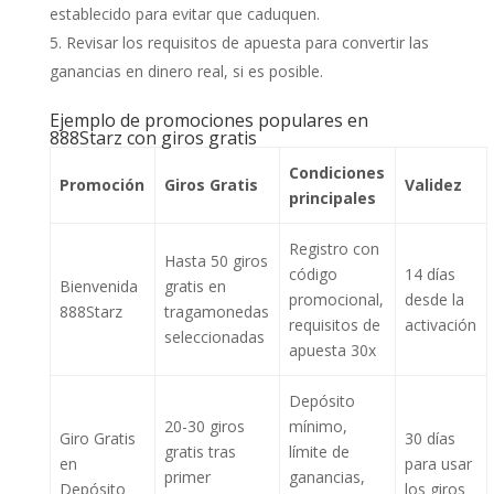
establecido para evitar que caduquen.
Revisar los requisitos de apuesta para convertir las
ganancias en dinero real, si es posible.
Ejemplo de promociones populares en
888Starz con giros gratis
Condiciones
Promoción
Giros Gratis
Validez
principales
Registro con
Hasta 50 giros
código
14 días
Bienvenida
gratis en
promocional,
desde la
888Starz
tragamonedas
requisitos de
activación
seleccionadas
apuesta 30x
Depósito
20-30 giros
mínimo,
Giro Gratis
30 días
gratis tras
límite de
en
para usar
primer
ganancias,
Depósito
los giros