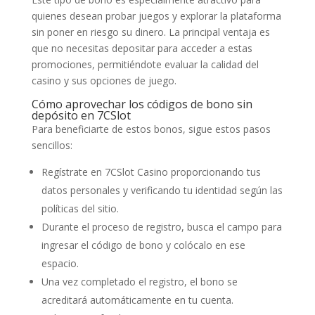
quienes desean probar juegos y explorar la plataforma
sin poner en riesgo su dinero. La principal ventaja es
que no necesitas depositar para acceder a estas
promociones, permitiéndote evaluar la calidad del
casino y sus opciones de juego.
Cómo aprovechar los códigos de bono sin
depósito en 7CSlot
Para beneficiarte de estos bonos, sigue estos pasos
sencillos:
Regístrate en 7CSlot Casino proporcionando tus
datos personales y verificando tu identidad según las
políticas del sitio.
Durante el proceso de registro, busca el campo para
ingresar el código de bono y colócalo en ese
espacio.
Una vez completado el registro, el bono se
acreditará automáticamente en tu cuenta.