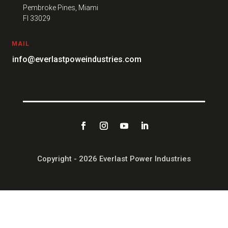
Pembroke Pines, Miami
FI 33029
MAIL
info@everlastpoweindustries.com
Copyright - 2026 Everlast Power Industries