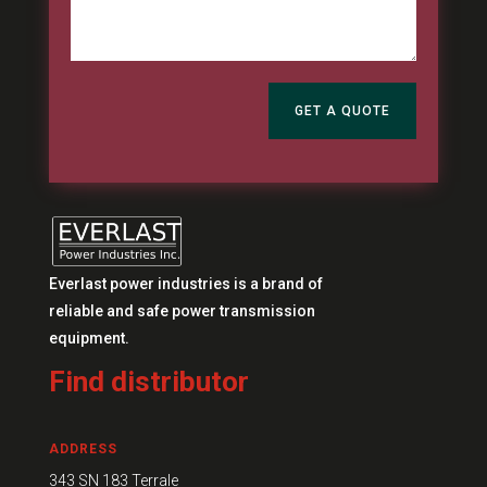
GET A QUOTE
Everlast power industries is a brand of
reliable and safe power transmission
equipment.
Find distributor
ADDRESS
343 SN 183 Terrale