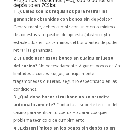
Preguntas frecuentes (FAQ) sobre bonos sin
depósito en 7CSlot
¿Cuáles son los requisitos para retirar las
ganancias obtenidas con bonos sin depósito?
Generalmente, debes cumplir con un monto mínimo
de apuestas y requisitos de apuesta (playthrough)
establecidos en los términos del bono antes de poder
retirar las ganancias.
¿Puedo usar estos bonos en cualquier juego
del casino?
No necesariamente. Algunos bonos están
limitados a ciertos juegos, principalmente
tragamonedas o ruletas, según lo especificado en las
condiciones.
¿Qué debo hacer si mi bono no se acredita
automáticamente?
Contacta al soporte técnico del
casino para verificar tu cuenta y aclarar cualquier
problema técnico o de cumplimiento.
¿Existen límites en los bonos sin depósito en