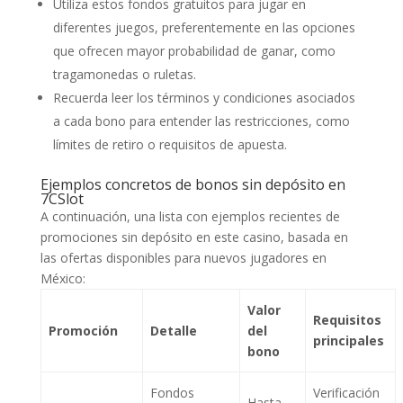
Utiliza estos fondos gratuitos para jugar en
diferentes juegos, preferentemente en las opciones
que ofrecen mayor probabilidad de ganar, como
tragamonedas o ruletas.
Recuerda leer los términos y condiciones asociados
a cada bono para entender las restricciones, como
límites de retiro o requisitos de apuesta.
Ejemplos concretos de bonos sin depósito en
7CSlot
A continuación, una lista con ejemplos recientes de
promociones sin depósito en este casino, basada en
las ofertas disponibles para nuevos jugadores en
México:
Valor
Requisitos
Promoción
Detalle
del
principales
bono
Fondos
Verificación
Hasta