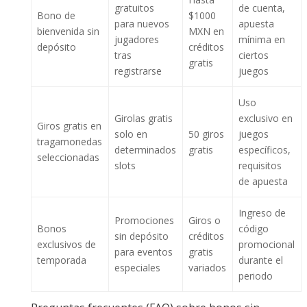
gratuitos
de cuenta,
Bono de
$1000
para nuevos
apuesta
bienvenida sin
MXN en
jugadores
mínima en
depósito
créditos
tras
ciertos
gratis
registrarse
juegos
Uso
Girolas gratis
exclusivo en
Giros gratis en
solo en
50 giros
juegos
tragamonedas
determinados
gratis
específicos,
seleccionadas
slots
requisitos
de apuesta
Ingreso de
Promociones
Giros o
Bonos
código
sin depósito
créditos
exclusivos de
promocional
para eventos
gratis
temporada
durante el
especiales
variados
periodo