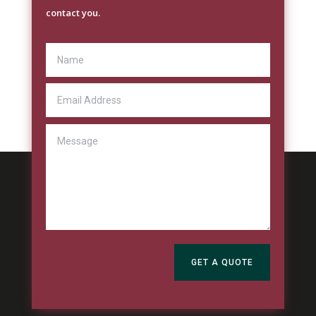
contact you.
GET A QUOTE