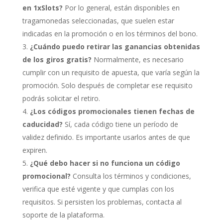
en 1xSlots?
Por lo general, están disponibles en
tragamonedas seleccionadas, que suelen estar
indicadas en la promoción o en los términos del bono.
¿Cuándo puedo retirar las ganancias obtenidas
de los giros gratis?
Normalmente, es necesario
cumplir con un requisito de apuesta, que varía según la
promoción. Solo después de completar ese requisito
podrás solicitar el retiro.
¿Los códigos promocionales tienen fechas de
caducidad?
Sí, cada código tiene un período de
validez definido. Es importante usarlos antes de que
expiren.
¿Qué debo hacer si no funciona un código
promocional?
Consulta los términos y condiciones,
verifica que esté vigente y que cumplas con los
requisitos. Si persisten los problemas, contacta al
soporte de la plataforma.