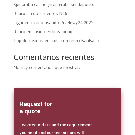
Spinamba casino giros gratis sin depósito
Retiro sin documentos N26
Jugar en casino usando Przelewy24 2025
Retiro en casino en línea bunq
Top de casinos en línea con retiro BanBajio
Comentarios recientes
No hay comentarios que mostrar.
Request for
a quote
Leave your data and the requirement
you need and our technicians will