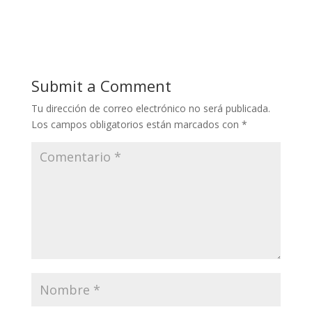
Submit a Comment
Tu dirección de correo electrónico no será publicada.
Los campos obligatorios están marcados con
*